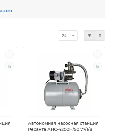
остью
инверторными технологиями. Эти устройства
остью по сравнению с трансформаторными
ыми даже в небольших загородных хозяйствах.
анция
Автономная насосная станция
Ресанта АНС-4200Н/50 77/1/8