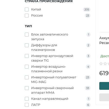
СТРАНА ПРОИСХОЖДЕНИЯ
Китай
205
Россия
23
ТИП
Блок автоматического
1
Акку
запуска
Ресан
Диффузоры для
2
плазматронов
Инвертор аргонодуговой
Дост
3
сварки TIG
Инвертор воздушно-
4
плазменной резки
619
Инверторный полуавтомат
23
MIG-MAG
Инверторный сварочный
33
аппарат ММА
Канал направляющий
1
ЛАТР
6