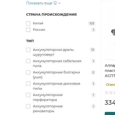
Показать еще 12
СТРАНА ПРОИСХОЖДЕНИЯ
Китай
103
Россия
1
ТИП
Аккумуляторная дрель-
13
шуруповерт
Аккумуляторная сабельная
1
Аппа
пила
плас
Аккумуляторные болгарки
2
АСПТ
(ушм)
Аккумуляторные дисковые
1
Очен
пилы
Аккумуляторные
1
перфораторы
334
Аккумуляторные
1
реноваторы