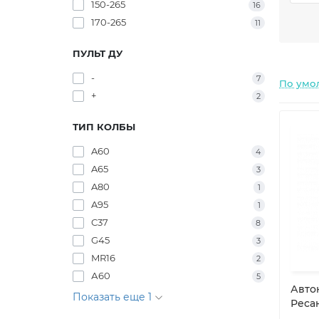
150-265
16
- ста
170-265
11
- теп
- выс
ПУЛЬТ ДУ
- сва
- сад
-
7
- нас
По умо
- эле
+
2
Компа
ТИП КОЛБЫ
отлич
анало
A60
4
A65
3
A80
1
A95
1
C37
8
G45
3
MR16
2
А60
5
Авто
Показать еще 1
Ресан