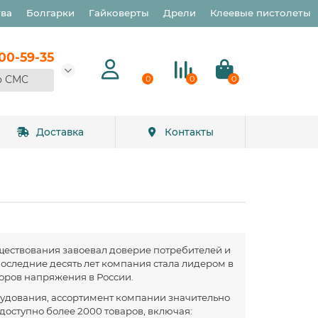
тва
Болгарки
Гайковерты
Дрели
Клеевые пистолеты
900-59-35
о СМС
0
0
0
Доставка
Контакты
уществования завоевал доверие потребителей и
последние десять лет компания стала лидером в
оров напряжения в России.
рудования, ассортимент компании значительно
доступно более 2000 товаров, включая: