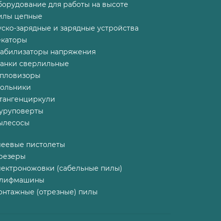
борудование для работы на высоте
илы цепные
ско-зарядные и зарядные устройства
екаторы
табилизаторы напряжения
танки сверлильные
епловизоры
гольники
тангенциркули
уруповерты
ылесосы
леевые пистолеты
резеры
лектроножовки (сабельные пилы)
лифмашины
онтажные (отрезные) пилы