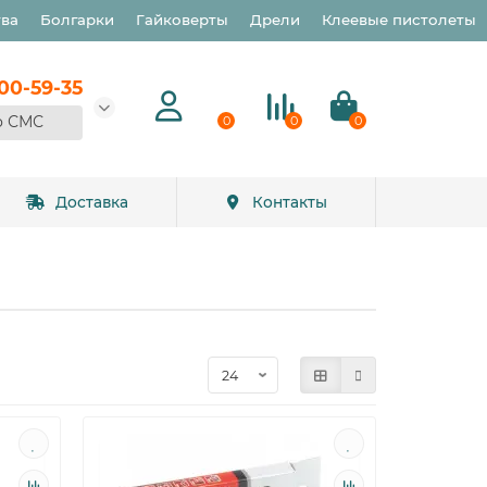
тва
Болгарки
Гайковерты
Дрели
Клеевые пистолеты
900-59-35
о СМС
0
0
0
Доставка
Контакты