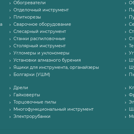
Обогреватели
О
Отделочный инструмент
П
Плиткорезы
Пу
а
Сварочное оборудование
С
Слесарный инструмент
С
Станки распиловочные
С
Столярный инструмент
Т
Угломеры и уклономеры
У
Установки алмазного бурения
Ш
Ящики для инструмента, органайзеры
Ш
Болгарки (УШМ)
П
Дрели
К
Гайковерты
Ф
Торцовочные пилы
Э
Многофункциональный инструмент
Ш
Электрорубанки
М