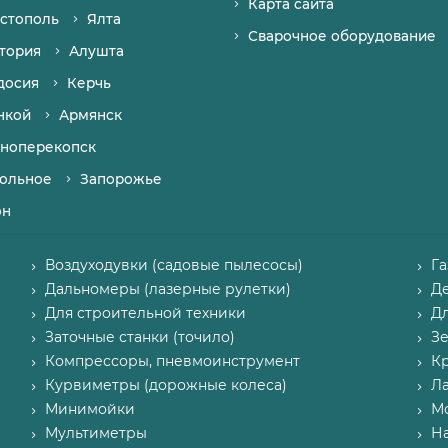
Карта сайта
стополь
Ялта
Сварочное оборудование
тория
Алушта
досия
Керчь
нкой
Армянск
ноперекопск
ольное
Запорожье
он
Воздуходувки (садовые пылесосы)
Г
Дальномеры (лазерные рулетки)
Д
Для строительной техники
Д
Заточные станки (точило)
З
Компрессоры, пневмоинструмент
К
Курвиметры (дорожные колеса)
Л
Минимойки
М
Мультиметры
Н