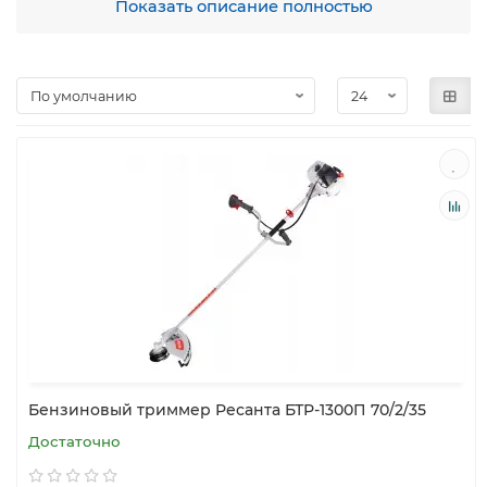
Показать описание полностью
Бензокоса – это техника, посредством которой можно
привести в порядок участок, скосив траву или даже
устранив небольшие кустарники. Мощный инструмент
позволит оперативно справиться с поставленными
задачами.
Конструктивно аппарат достаточно прост. Устройство
имеет W-образную рукоятку, а также длинную штангу с
небольшим бензиновым двигателем. Для того чтобы
сохранить баланс, изготовители мотокос снабжают
изделия различными крепежными системами
(ранцевой или же через одно плечо). В зависимости от
модельного ряда техника может быть укомплектована
всевозможными насадками.
Современные устройства могут быть оснащены
мотором следующих типов:
Двухтактный. Рабочий цикл такого мотора – два
хода поршня. Обратите внимание, что горючее –
это смесь масла с бензином, которые
Бензиновый триммер Ресанта БТР-1300П 70/2/35
смешиваются в пропорциях, указанных к
конкретной модели в инструкции.
Достаточно
Четырехтактный. На протяжении рабочего цикла
поршень совершает четыре хода. В аппаратах с