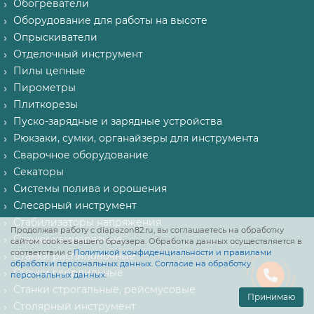
Обогреватели
Оборудование для работы на высоте
Опрыскиватели
Отделочный инструмент
Пилы цепные
Пирометры
Плиткорезы
Пуско-зарядные и зарядные устройства
Рюкзаки, сумки, органайзеры для инструмента
Сварочное оборудование
Секаторы
Системы полива и орошения
Слесарный инструмент
Стабилизаторы напряжения
Продолжая работу с diapazon82.ru, вы соглашаетесь на обработку
Станки камнерезные
сайтом cookies вашего браузера. Обработка данных осуществляется в
соответствии с
Политикой конфиденциальности и правилами
Станки распиловочные
обработки персональных данных
.
Согласие на обработку
Станки сверлильные
персональных данных
.
Станки строгальные, рейсмусовые
Принимаю
Столярный инструмент