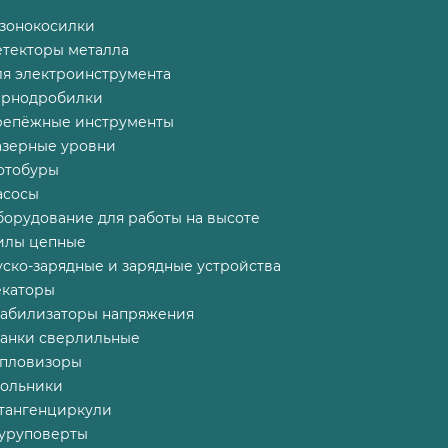
азонокосилки
етекторы металла
ля электроинструмента
ернодробилки
репёжные инструменты
азерные уровни
отобуры
асосы
борудование для работы на высоте
илы цепные
ско-зарядные и зарядные устройства
екаторы
табилизаторы напряжения
танки сверлильные
епловизоры
гольники
тангенциркули
уруповерты