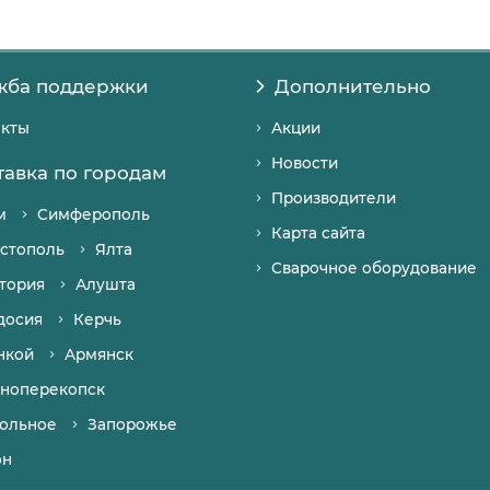
жба поддержки
Дополнительно
акты
Акции
Новости
тавка по городам
Производители
м
Симферополь
Карта сайта
стополь
Ялта
Сварочное оборудование
тория
Алушта
досия
Керчь
нкой
Армянск
ноперекопск
ольное
Запорожье
он