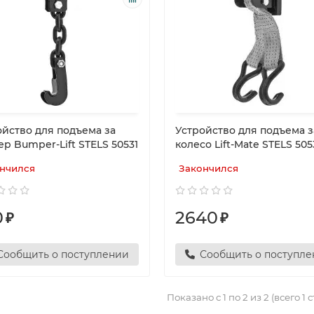
ойство для подъема за
Устройство для подъема з
р Bumper-Lift STELS 50531
колесо Lift-Mate STELS 505
нчился
Закончился
0
2640
₽
₽
Сообщить о поступлении
Сообщить о поступл
Показано с 1 по 2 из 2 (всего 1 