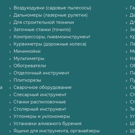
Воздуходувки (садовые пылесосы)
Г
Дальномеры (лазерные рулетки)
Д
Для строительной техники
Д
Заточные станки (точило)
З
Компрессоры, пневмоинструмент
К
Курвиметры (дорожные колеса)
Л
Минимойки
М
Мультиметры
Н
Обогреватели
О
Отделочный инструмент
П
Плиткорезы
Пу
а
Сварочное оборудование
С
Слесарный инструмент
С
Станки распиловочные
С
Столярный инструмент
Т
Угломеры и уклономеры
У
Установки алмазного бурения
Ш
Ящики для инструмента, органайзеры
Ш