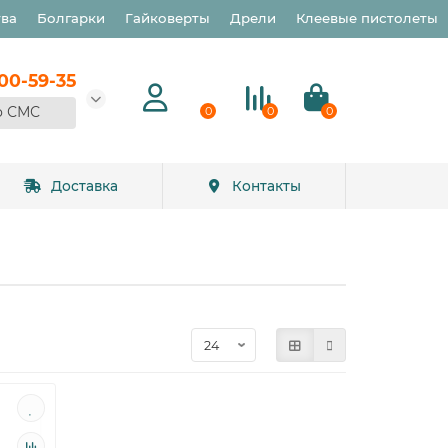
тва
Болгарки
Гайковерты
Дрели
Клеевые пистолеты
900-59-35
о СМС
0
0
0
Доставка
Контакты