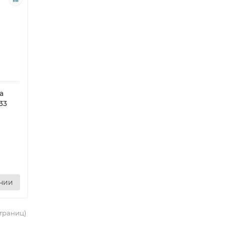
а
33
ении
страниц)