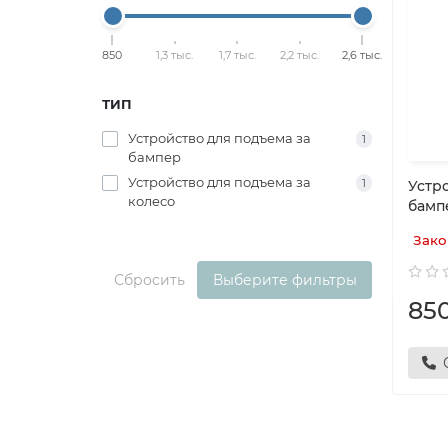
850
1,3 тыс.
1,7 тыс.
2,2 тыс.
2,6 тыс.
ТИП
Устройство для подъема за
1
бампер
Устройство для подъема за
1
Устр
колесо
бампе
Зако
Сбросить
Выберите фильтры
85