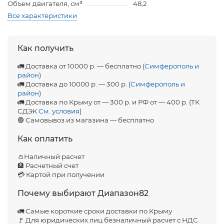
Объем двигателя, см³
48,2
Все характеристики
Как получить
🚛 Доставка от 10000 р. — бесплатно (
Симферополь и
район
)
🚛 Доставка до 10000 р. — 300 р. (
Симферополь и
район
)
🚛 Доставка по Крыму от — 300 р. и РФ от — 400 р. (ТК
СДЭК
См. условия
)
🟢 Самовывоз из магазина — бесплатно
Как оплатить
👛Наличный расчет
🏦 Расчетный счет
💳 Картой при получении
Почему выбирают Диапазон82
🚛 Самые короткие сроки доставки по Крыму
🚩 Для юридических лиц безналичный расчет с НДС