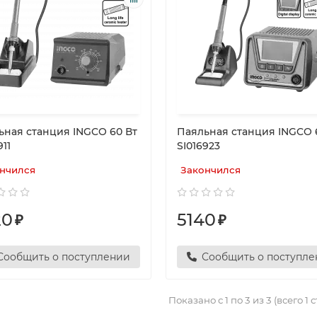
ьная станция INGCO 60 Вт
Паяльная станция INGCO 
911
SI016923
нчился
Закончился
20
5140
₽
₽
Сообщить о поступлении
Сообщить о поступл
Показано с 1 по 3 из 3 (всего 1 