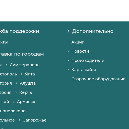
жба поддержки
Дополнительно
акты
Акции
Новости
тавка по городам
Производители
м
Симферополь
Карта сайта
стополь
Ялта
Сварочное оборудование
тория
Алушта
досия
Керчь
нкой
Армянск
ноперекопск
ольное
Запорожье