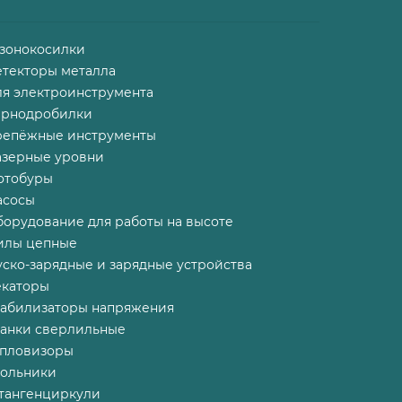
азонокосилки
етекторы металла
ля электроинструмента
ернодробилки
репёжные инструменты
азерные уровни
отобуры
асосы
борудование для работы на высоте
илы цепные
ско-зарядные и зарядные устройства
екаторы
табилизаторы напряжения
танки сверлильные
епловизоры
гольники
тангенциркули