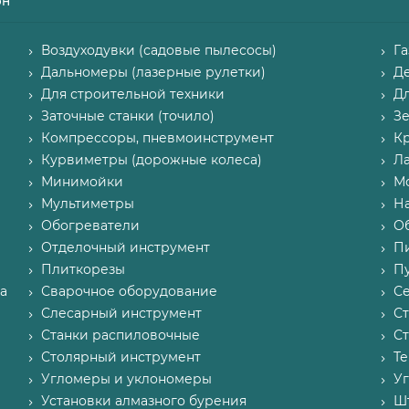
он
Воздуходувки (садовые пылесосы)
Г
Дальномеры (лазерные рулетки)
Д
Для строительной техники
Д
Заточные станки (точило)
З
Компрессоры, пневмоинструмент
К
Курвиметры (дорожные колеса)
Л
Минимойки
М
Мультиметры
Н
Обогреватели
О
Отделочный инструмент
П
Плиткорезы
Пу
а
Сварочное оборудование
С
Слесарный инструмент
С
Станки распиловочные
С
Столярный инструмент
Т
Угломеры и уклономеры
У
Установки алмазного бурения
Ш