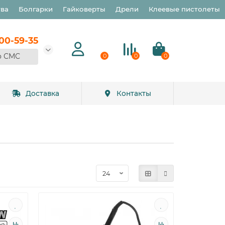
тва
Болгарки
Гайковерты
Дрели
Клеевые пистолеты
900-59-35
о СМС
0
0
0
Доставка
Контакты