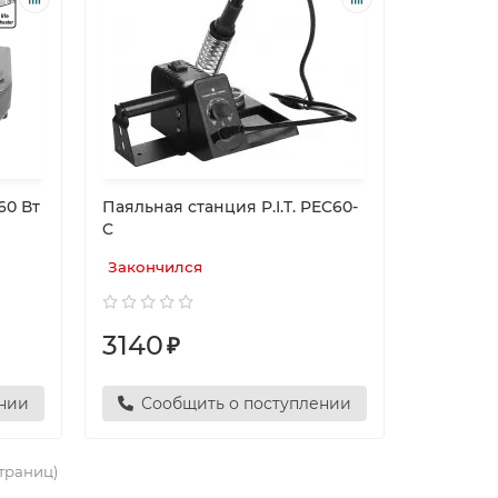
60 Вт
Паяльная станция P.I.T. PEC60-
C
Закончился
3140
₽
ении
Сообщить о поступлении
страниц)