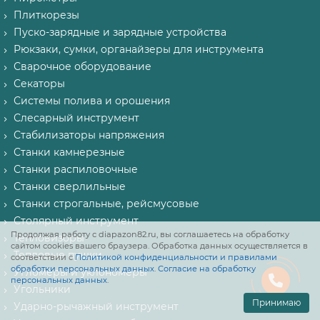
Плиткорезы
Пуско-зарядные и зарядные устройства
Рюкзаки, сумки, органайзеры для инструмента
Сварочное оборудование
Секаторы
Системы полива и орошения
Слесарный инструмент
Стабилизаторы напряжения
Станки камнерезные
Станки распиловочные
Станки сверлильные
Станки строгальные, рейсмусовые
Столярный инструмент
Продолжая работу с diapazon82.ru, вы соглашаетесь на обработку
Тепловизоры
сайтом cookies вашего браузера. Обработка данных осуществляется в
Тепловые пушки
соответствии с
Политикой конфиденциальности и правилами
обработки персональных данных
.
Согласие на обработку
Угломеры и уклономеры
персональных данных
.
Угольники
Принимаю
Ударно-рычажный инструмент