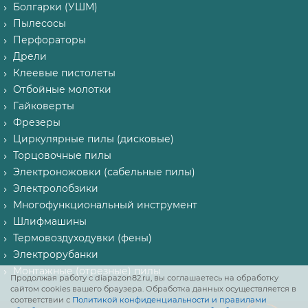
Болгарки (УШМ)
Пылесосы
Перфораторы
Дрели
Клеевые пистолеты
Отбойные молотки
Гайковерты
Фрезеры
Циркулярные пилы (дисковые)
Торцовочные пилы
Электроножовки (сабельные пилы)
Электролобзики
Многофункциональный инструмент
Шлифмашины
Термовоздуходувки (фены)
Электрорубанки
Монтажные (отрезные) пилы
Продолжая работу с diapazon82.ru, вы соглашаетесь на обработку
сайтом cookies вашего браузера. Обработка данных осуществляется в
соответствии с
Политикой конфиденциальности и правилами