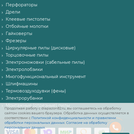
Перфораторы
Дрели
Клеевые пистолеты
Отбойные молотки
Гайковерты
Фрезеры
Циркулярные пилы (дисковые)
Торцовочные пилы
Электроножовки (сабельные пилы)
Электролобзики
Многофункциональный инструмент
Шлифмашины
Термовоздуходувки (фены)
Электрорубанки
Монтажные (отрезные) пилы
Продолжая работу с diapazon82.ru, вы соглашаетесь на обработку
сайтом cookies вашего браузера. Обработка данных осуществляется в
соответствии с
Политикой конфиденциальности и правилами
обработки персональных данных
.
Согласие на обработку
персональных данных
.