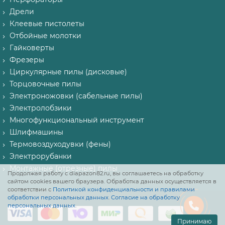
Дрели
Клеевые пистолеты
Отбойные молотки
Гайковерты
Фрезеры
Циркулярные пилы (дисковые)
Торцовочные пилы
Электроножовки (сабельные пилы)
Электролобзики
Многофункциональный инструмент
Шлифмашины
Термовоздуходувки (фены)
Электрорубанки
Монтажные (отрезные) пилы
Продолжая работу с diapazon82.ru, вы соглашаетесь на обработку
сайтом cookies вашего браузера. Обработка данных осуществляется в
соответствии с
Политикой конфиденциальности и правилами
обработки персональных данных
.
Согласие на обработку
персональных данных
.
Принимаю