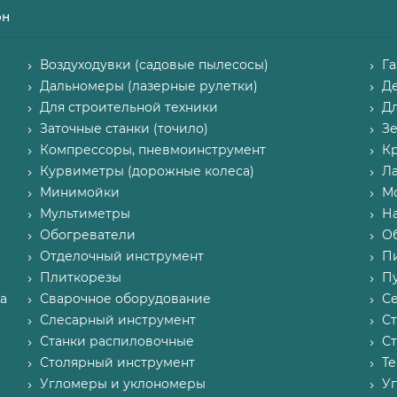
он
Воздуходувки (садовые пылесосы)
Г
Дальномеры (лазерные рулетки)
Д
Для строительной техники
Д
Заточные станки (точило)
З
Компрессоры, пневмоинструмент
К
Курвиметры (дорожные колеса)
Л
Минимойки
М
Мультиметры
Н
Обогреватели
О
Отделочный инструмент
П
Плиткорезы
Пу
а
Сварочное оборудование
С
Слесарный инструмент
С
Станки распиловочные
С
Столярный инструмент
Т
Угломеры и уклономеры
У