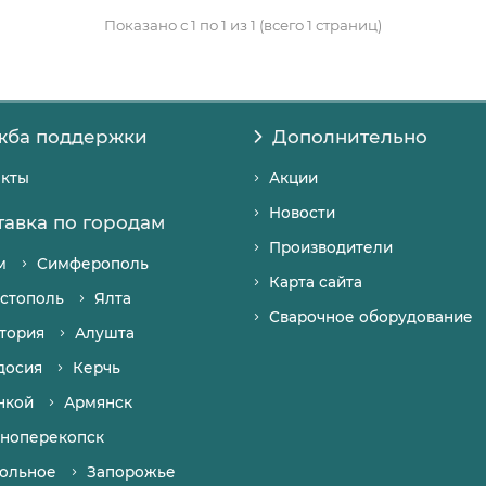
Показано с 1 по 1 из 1 (всего 1 страниц)
жба поддержки
Дополнительно
акты
Акции
Новости
тавка по городам
Производители
м
Симферополь
Карта сайта
стополь
Ялта
Сварочное оборудование
тория
Алушта
досия
Керчь
нкой
Армянск
ноперекопск
ольное
Запорожье