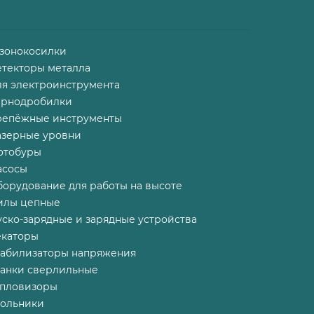
азонокосилки
етекторы металла
ля электроинструмента
ернодробилки
репёжные инструменты
азерные уровни
отобуры
асосы
борудование для работы на высоте
илы цепные
ско-зарядные и зарядные устройства
екаторы
табилизаторы напряжения
танки сверлильные
епловизоры
гольники