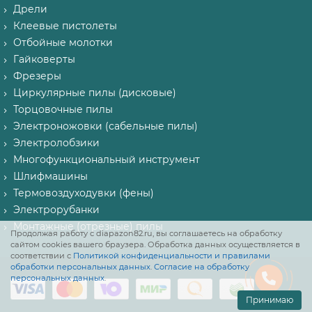
Дрели
Клеевые пистолеты
Отбойные молотки
Гайковерты
Фрезеры
Циркулярные пилы (дисковые)
Торцовочные пилы
Электроножовки (сабельные пилы)
Электролобзики
Многофункциональный инструмент
Шлифмашины
Термовоздуходувки (фены)
Электрорубанки
Монтажные (отрезные) пилы
Продолжая работу с diapazon82.ru, вы соглашаетесь на обработку
сайтом cookies вашего браузера. Обработка данных осуществляется в
соответствии с
Политикой конфиденциальности и правилами
обработки персональных данных
.
Согласие на обработку
персональных данных
.
Принимаю