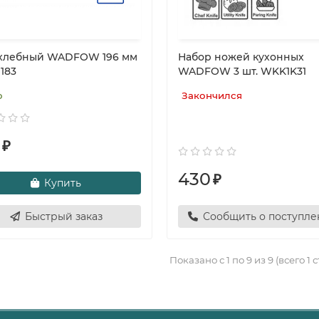
хлебный WADFOW 196 мм
Набор ножей кухонных
183
WADFOW 3 шт. WKK1K31
о
Закончился
₽
430
₽
Купить
Быстрый заказ
Сообщить о поступл
Показано с 1 по 9 из 9 (всего 1 