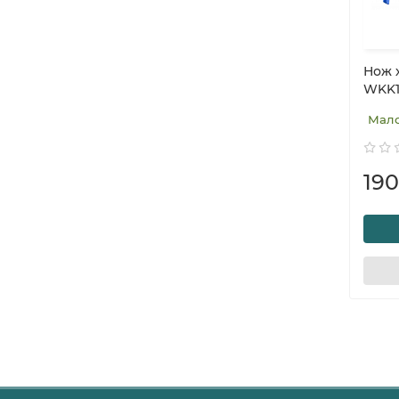
Нож 
WKK1
Мал
190