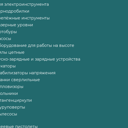
ля электроинструмента
ернодробилки
репёжные инструменты
азерные уровни
отобуры
асосы
борудование для работы на высоте
илы цепные
ско-зарядные и зарядные устройства
екаторы
табилизаторы напряжения
танки сверлильные
епловизоры
гольники
тангенциркули
уруповерты
ылесосы
леевые пистолеты