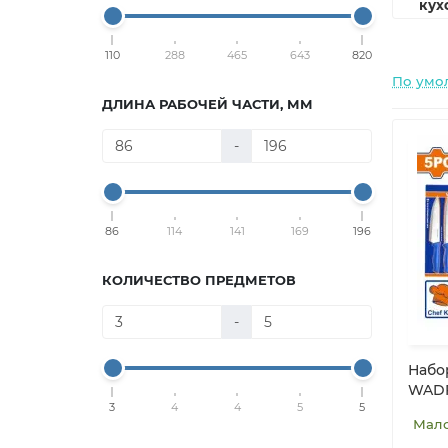
кух
н
110
288
465
643
820
По умо
ДЛИНА РАБОЧЕЙ ЧАСТИ, ММ
-
86
114
141
169
196
КОЛИЧЕСТВО ПРЕДМЕТОВ
-
Набо
WADF
3
4
4
5
5
Мал