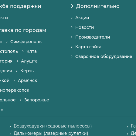
жба поддержки
Дополнительно
акты
Акции
Новости
тавка по городам
Производители
м
Симферополь
Карта сайта
стополь
Ялта
Сварочное оборудование
тория
Алушта
досия
Керчь
нкой
Армянск
ноперекопск
ольное
Запорожье
он
Воздуходувки (садовые пылесосы)
Г
Дальномеры (лазерные рулетки)
Д