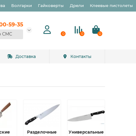
тва
Болгарки
Гайковерты
Дрели
Клеевые пистолеты
900-59-35
о СМС
0
0
0
Доставка
Контакты
ские
Разделочные
Универсальные