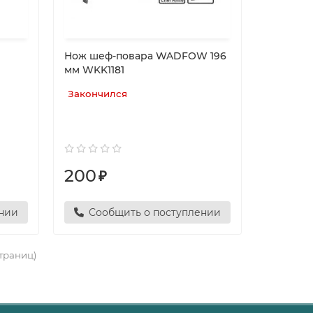
Нож шеф-повара WADFOW 196
мм WKK1181
Закончился
200
₽
ении
Сообщить о поступлении
страниц)