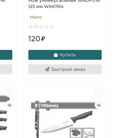
OW
Нож универсальный WADFOW
123 мм WKK1154
Мало
120
₽
Купить
Быстрый заказ