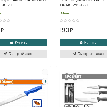
разделочный WADFOW 171
Нож разделочный WADF
KK1170
196 мм WKK1180
о
Мало
190
₽
₽
Купить
Купить
Быстрый заказ
Быстрый заказ