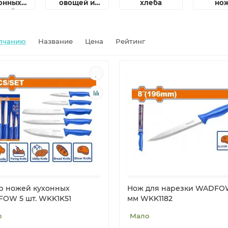
онных
овощей и
хлеба
но
ожей
корнеплодов
лчанию
Название
Цена
Рейтинг
р ножей кухонных
Нож для нарезки WADFO
OW 5 шт. WKK1K51
мм WKK1182
о
Мало