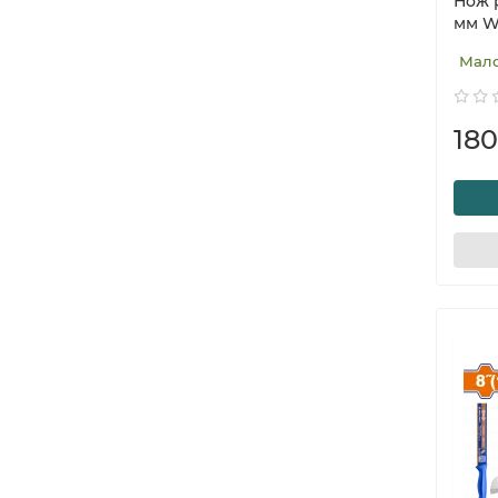
Нож 
мм W
Мал
180