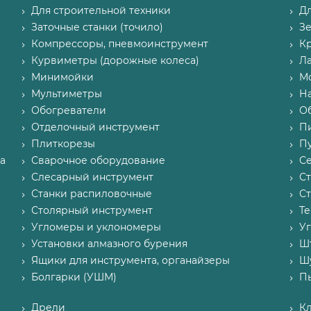
Для строительной техники
Д
Заточные станки (точило)
З
Компрессоры, пневмоинструмент
К
Курвиметры (дорожные колеса)
Л
Минимойки
М
Мультиметры
Н
Обогреватели
О
Отделочный инструмент
П
Плиткорезы
Пу
а
Сварочное оборудование
С
Слесарный инструмент
С
Станки распиловочные
С
Столярный инструмент
Т
Угломеры и уклономеры
У
Установки алмазного бурения
Ш
Ящики для инструмента, органайзеры
Ш
Болгарки (УШМ)
П
Дрели
К