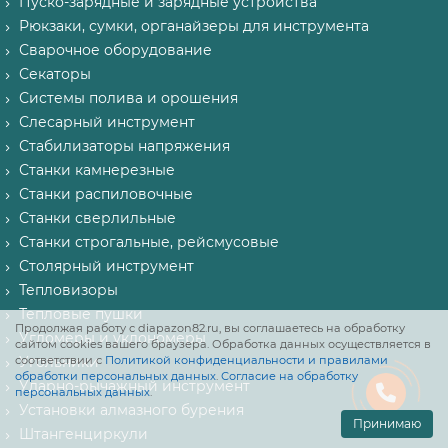
Пуско-зарядные и зарядные устройства
Рюкзаки, сумки, органайзеры для инструмента
Сварочное оборудование
Секаторы
Системы полива и орошения
Слесарный инструмент
Стабилизаторы напряжения
Станки камнерезные
Станки распиловочные
Станки сверлильные
Станки строгальные, рейсмусовые
Столярный инструмент
Тепловизоры
Тепловые пушки
Продолжая работу с diapazon82.ru, вы соглашаетесь на обработку
Угломеры и уклономеры
сайтом cookies вашего браузера. Обработка данных осуществляется в
соответствии с
Угольники
Политикой конфиденциальности и правилами
обработки персональных данных
.
Согласие на обработку
Ударно-рычажный инструмент
персональных данных
.
Установки алмазного бурения
Принимаю
Штангенциркули