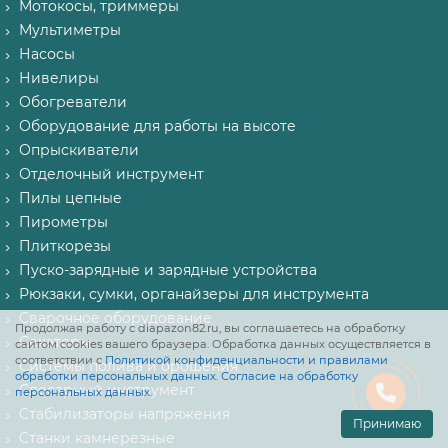
Мотокосы, триммеры
Мультиметры
Насосы
Нивелиры
Обогреватели
Оборудование для работы на высоте
Опрыскиватели
Отделочный инструмент
Пилы цепные
Пирометры
Плиткорезы
Пуско-зарядные и зарядные устройства
Рюкзаки, сумки, органайзеры для инструмента
Сварочное оборудование
Продолжая работу с diapazon82.ru, вы соглашаетесь на обработку
Секаторы
сайтом cookies вашего браузера. Обработка данных осуществляется в
соответствии с
Политикой конфиденциальности и правилами
Системы полива и орошения
обработки персональных данных
.
Согласие на обработку
Слесарный инструмент
персональных данных
.
Стабилизаторы напряжения
Принимаю
Станки камнерезные