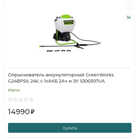
Опрыскиватель аккумуляторный GreenWorks
G24BPSII, 24V, c 1хАКБ 2Ач и ЗУ 5300307UA
Мало
14990
₽
Купить