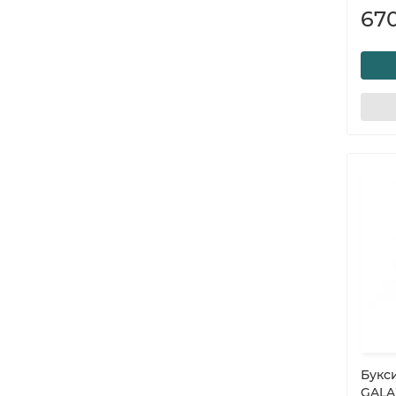
67
Букс
GALA