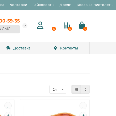
тва
Болгарки
Гайковерты
Дрели
Клеевые пистолеты
900-59-35
о СМС
0
0
0
Доставка
Контакты