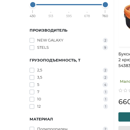
430
513
595
678
760
ПРОИЗВОДИТЕЛЬ
NEW GALAXY
2
STELS
9
Букси
2 кр
ГРУЗОПОДЪЕМНОСТЬ, Т
5438
2,5
2
3,5
2
Мал
5
4
7
1
10
1
66
12
1
МАТЕРИАЛ
Полипропилен
2