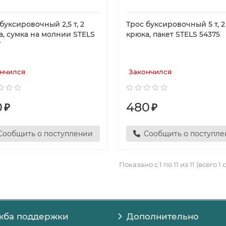
буксировочный 2,5 т, 2
Трос буксировочный 5 т, 2
а, сумка на молнии STELS
крюка, пакет STELS 54375
7
нчился
Закончился
0
480
₽
₽
Сообщить о поступлении
Сообщить о поступл
Показано с 1 по 11 из 11 (всего 1
жба поддержки
Дополнительно