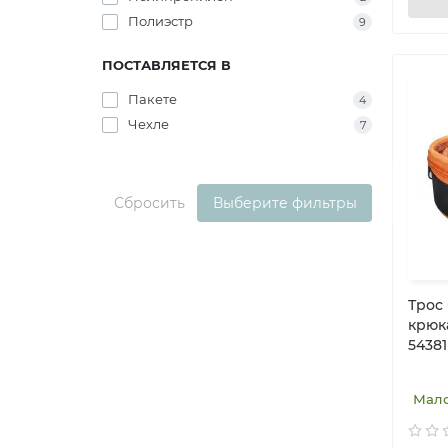
Полиэстр
9
ПОСТАВЛЯЕТСЯ В
Пакете
4
Чехле
7
Сбросить
Выберите фильтры
Трос 
крюк
54381
Мал