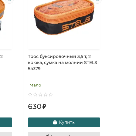
 2
Трос буксировочный 3,5 т, 2
крюка, сумка на молнии STELS
54379
Мало
630
₽
Купить