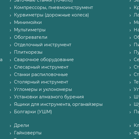
Заточные станки (точило)
З
Компрессоры, пневмоинструмент
К
Курвиметры (дорожные колеса)
Л
Минимойки
М
Мультиметры
Н
Обогреватели
О
Отделочный инструмент
П
Плиткорезы
Пу
а
Сварочное оборудование
С
Слесарный инструмент
С
Станки распиловочные
С
Столярный инструмент
Т
Угломеры и уклономеры
У
Установки алмазного бурения
Ш
Ящики для инструмента, органайзеры
Ш
Болгарки (УШМ)
П
Дрели
К
Гайковерты
Ф