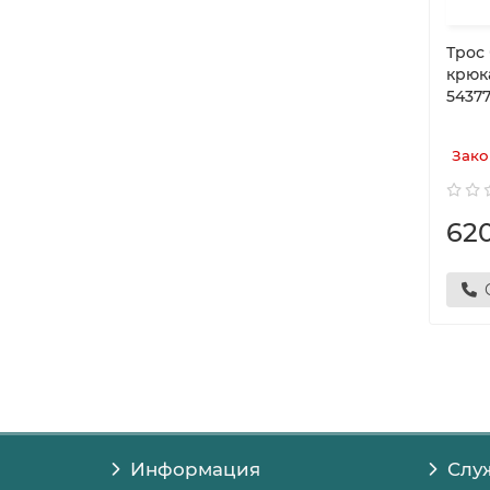
Трос 
крюк
5437
Зако
62
Информация
Слу