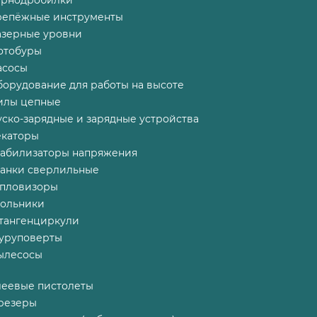
ернодробилки
репёжные инструменты
азерные уровни
отобуры
асосы
борудование для работы на высоте
илы цепные
ско-зарядные и зарядные устройства
екаторы
табилизаторы напряжения
танки сверлильные
епловизоры
гольники
тангенциркули
уруповерты
ылесосы
леевые пистолеты
резеры