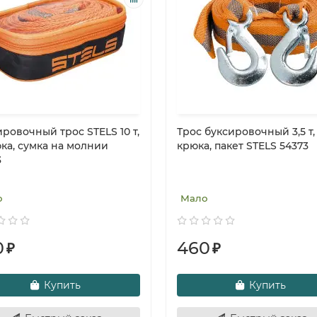
ровочный трос STELS 10 т,
Трос буксировочный 3,5 т,
юка, сумка на молнии
крюка, пакет STELS 54373
3
о
Мало
0
460
₽
₽
Купить
Купить