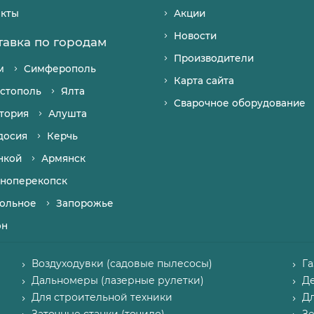
акты
Акции
Новости
тавка по городам
Производители
м
Симферополь
Карта сайта
стополь
Ялта
Сварочное оборудование
тория
Алушта
досия
Керчь
нкой
Армянск
ноперекопск
ольное
Запорожье
он
Воздуходувки (садовые пылесосы)
Г
Дальномеры (лазерные рулетки)
Д
Для строительной техники
Д