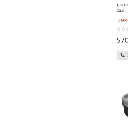
т, в 
023
Зако
57