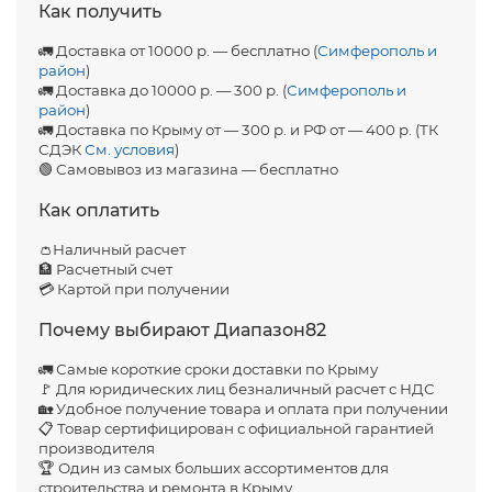
Как получить
🚛 Доставка от 10000 р. — бесплатно (
Симферополь и
район
)
🚛 Доставка до 10000 р. — 300 р. (
Симферополь и
район
)
🚛 Доставка по Крыму от — 300 р. и РФ от — 400 р. (ТК
СДЭК
См. условия
)
🟢 Самовывоз из магазина — бесплатно
Как оплатить
👛Наличный расчет
🏦 Расчетный счет
💳 Картой при получении
Почему выбирают Диапазон82
🚛 Самые короткие сроки доставки по Крыму
🚩 Для юридических лиц безналичный расчет с НДС
🏡 Удобное получение товара и оплата при получении
📋 Товар сертифицирован с официальной гарантией
производителя
🏆 Один из самых больших ассортиментов для
строительства и ремонта в Крыму