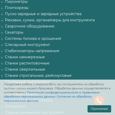
Пирометры
Плиткорезы
Пуско-зарядные и зарядные устройства
Рюкзаки, сумки, органайзеры для инструмента
Сварочное оборудование
Секаторы
Системы полива и орошения
Слесарный инструмент
Стабилизаторы напряжения
Станки камнерезные
Станки распиловочные
Станки сверлильные
Станки строгальные, рейсмусовые
Столярный инструмент
Продолжая работу с diapazon82.ru, вы соглашаетесь на обработку
Тепловизоры
сайтом cookies вашего браузера. Обработка данных осуществляется в
соответствии с
Политикой конфиденциальности и правилами
Тепловые пушки
обработки персональных данных
.
Согласие на обработку
Угломеры и уклономеры
персональных данных
.
Угольники
Принимаю
Ударно-рычажный инструмент