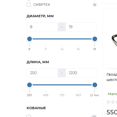
СИБРТЕХ
4
ДИАМЕТР, ММ
-
8
11
14
16
19
ДЛИНА, ММ
-
Гвозд
шест
Мал
250
488
725
963
1,2 тыс.
КОВАНЫЕ
55
-