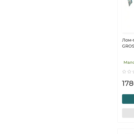
Лом-г
GROS
Мал
17