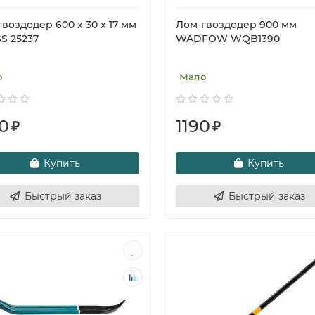
воздодер 600 х 30 х 17 мм
Лом-гвоздодер 900 мм
S 25237
WADFOW WQB1390
о
Мало
0
1190
₽
₽
Купить
Купить
Быстрый заказ
Быстрый заказ