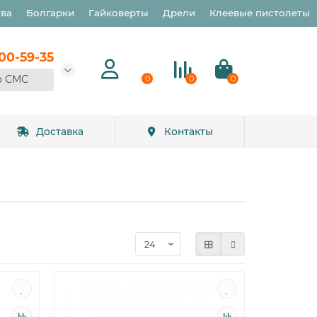
тва
Болгарки
Гайковерты
Дрели
Клеевые пистолеты
900-59-35
о СМС
0
0
0
Доставка
Контакты