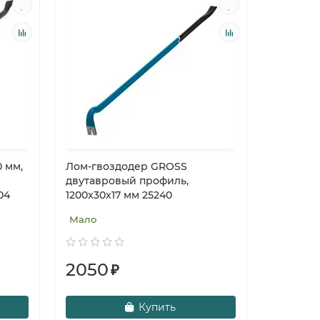
 мм,
Лом-гвоздодер GROSS
двутавровый профиль,
04
1200x30x17 мм 25240
Мало
2050
₽
Купить