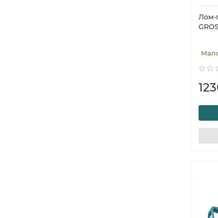
Лом-г
GROS
Мал
123