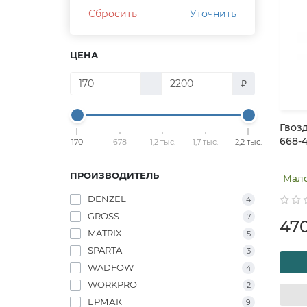
Сбросить
Уточнить
ЦЕНА
-
₽
Гвоз
668-
170
678
1,2 тыс.
1,7 тыс.
2,2 тыс.
ПРОИЗВОДИТЕЛЬ
Мал
DENZEL
4
GROSS
7
47
MATRIX
5
SPARTA
3
WADFOW
4
WORKPRO
2
ЕРМАК
9