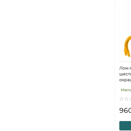
Лом-
шест
окра
Мал
96