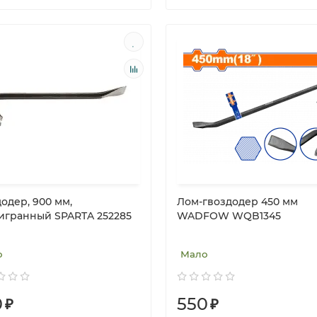
одер, 900 мм,
Лом-гвоздодер 450 мм
игранный SPARTA 252285
WADFOW WQB1345
о
Мало
0
550
₽
₽