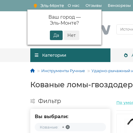
Эль-Монте
О нас
Отзывы
Бензорезы
Ваш город —
Эль-Монте
?
Категории
Инструменты Ручные
Ударно-рычажный 
Кованые ломы-гвоздоде
Фильтр
По умо
Вы выбрали:
Кованые:
+