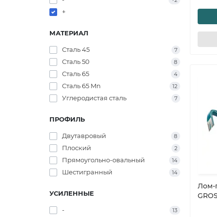
+2
+
МАТЕРИАЛ
Сталь 45
7
Сталь 50
8
Сталь 65
4
Сталь 65 Mn
12
Углеродистая сталь
7
ПРОФИЛЬ
Двутавровый
8
Плоский
2
Прямоугольно-овальный
14
Шестигранный
14
Лом-г
УСИЛЕННЫЕ
GROS
-
13