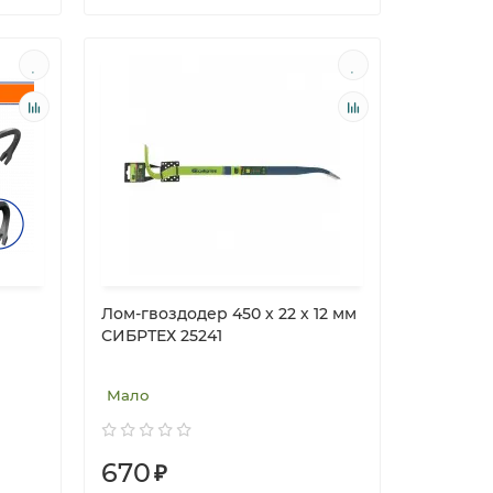
Лом-гвоздодер 450 х 22 х 12 мм
СИБРТЕХ 25241
Мало
670
₽