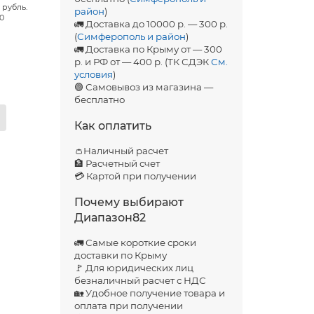
 рубль.
район
)
00
🚛 Доставка до 10000 р. — 300 р.
(
Симферополь и район
)
🚛 Доставка по Крыму от — 300
р. и РФ от — 400 р. (ТК СДЭК
См.
условия
)
🟢 Самовывоз из магазина —
бесплатно
Как оплатить
👛Наличный расчет
🏦 Расчетный счет
💳 Картой при получении
Почему выбирают
Диапазон82
🚛 Самые короткие сроки
доставки по Крыму
🚩 Для юридических лиц
безналичный расчет с НДС
🏡 Удобное получение товара и
оплата при получении