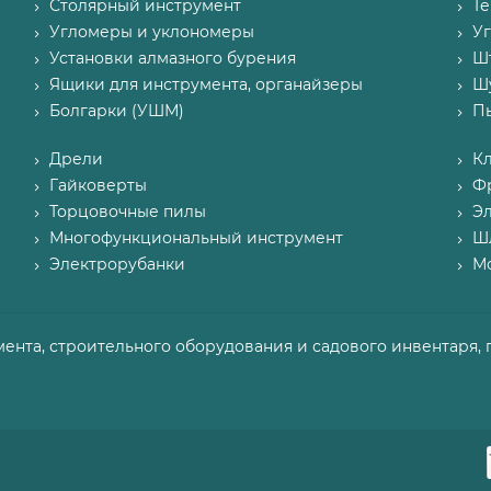
Столярный инструмент
Т
Угломеры и уклономеры
У
Установки алмазного бурения
Ш
Ящики для инструмента, органайзеры
Ш
Болгарки (УШМ)
П
Дрели
К
Гайковерты
Ф
Торцовочные пилы
Э
Многофункциональный инструмент
Ш
Электрорубанки
М
мента, строительного оборудования и садового инвентаря, 