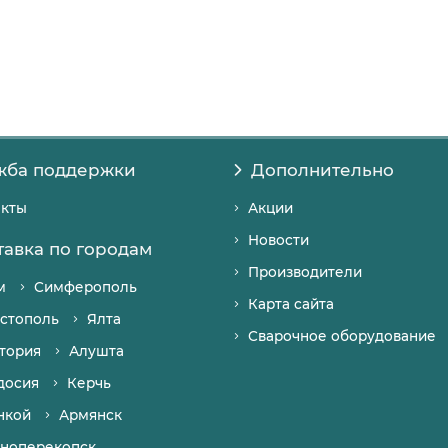
жба поддержки
Дополнительно
акты
Акции
Новости
тавка по городам
Производители
м
Симферополь
Карта сайта
стополь
Ялта
Сварочное оборудование
тория
Алушта
досия
Керчь
нкой
Армянск
ноперекопск