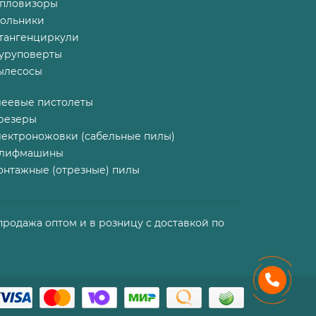
епловизоры
гольники
тангенциркули
уруповерты
ылесосы
леевые пистолеты
резеры
лектроножовки (сабельные пилы)
лифмашины
онтажные (отрезные) пилы
продажа оптом и в розницу с доставкой по