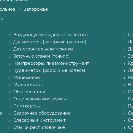
ольное
Запорожье
он
Воздуходувки (садовые пылесосы)
Г
Дальномеры (лазерные рулетки)
Д
Для строительной техники
Д
Заточные станки (точило)
З
Компрессоры, пневмоинструмент
К
Курвиметры (дорожные колеса)
Л
Минимойки
М
Мультиметры
Н
Обогреватели
О
Отделочный инструмент
П
Плиткорезы
Пу
а
Сварочное оборудование
С
Слесарный инструмент
С
Станки распиловочные
С