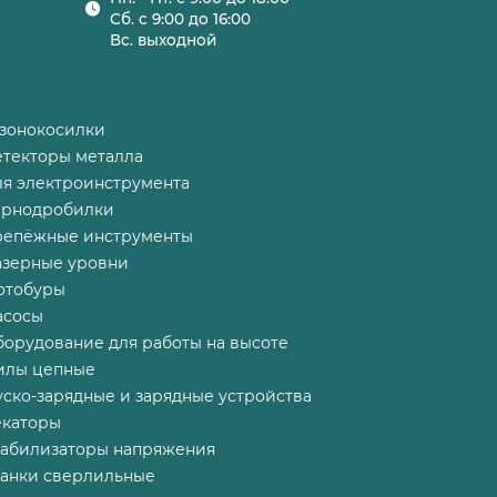
Сб. с 9:00 до 16:00
Вс. выходной
азонокосилки
етекторы металла
ля электроинструмента
ернодробилки
репёжные инструменты
азерные уровни
отобуры
асосы
борудование для работы на высоте
илы цепные
ско-зарядные и зарядные устройства
екаторы
табилизаторы напряжения
танки сверлильные