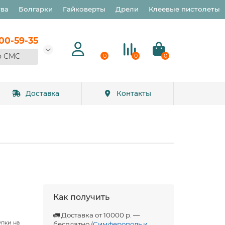
тва
Болгарки
Гайковерты
Дрели
Клеевые пистолеты
900-59-35
о СМС
0
0
0
Доставка
Контакты
Как получить
🚛 Доставка от 10000 р. —
упки на
бесплатно (
Симферополь и