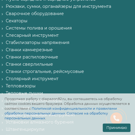
Рюкзаки, сумки, органайзеры для инструмента
Сварочное оборудование
Секаторы
Системы полива и орошения
Слесарный инструмент
Стабилизаторы напряжения
Станки камнерезные
Станки распиловочные
Станки сверлильные
Станки строгальные, рейсмусовые
Столярный инструмент
Тепловизоры
Тепловые пушки
Продолжая работу с diapazon82.ru, вы соглашаетесь на обработку
Угломеры и уклономеры
сайтом cookies вашего браузера. Обработка данных осуществляется в
Угольники
соответствии с
Политикой конфиденциальности и правилами
обработки персональных данных
.
Согласие на обработку
Ударно-рычажный инструмент
персональных данных
.
Установки алмазного бурения
Принимаю
Штангенциркули