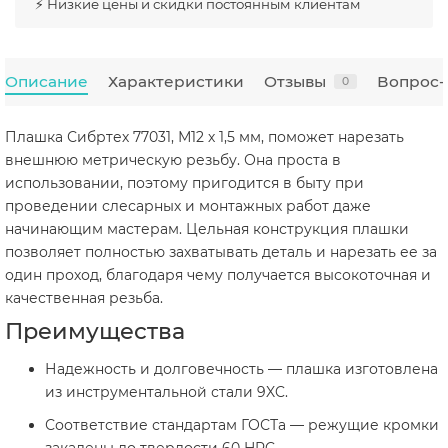
⚡ Низкие цены и скидки постоянным клиентам
Описание
Характеристики
Отзывы
Вопрос-
0
Плашка Сибртех 77031, М12 х 1,5 мм, поможет нарезать
внешнюю метрическую резьбу. Она проста в
использовании, поэтому пригодится в быту при
проведении слесарных и монтажных работ даже
начинающим мастерам. Цельная конструкция плашки
позволяет полностью захватывать деталь и нарезать ее за
один проход, благодаря чему получается высокоточная и
качественная резьба.
Преимущества
Надежность и долговечность — плашка изготовлена
из инструментальной стали 9XC.
Соответствие стандартам ГОСТа — режущие кромки
закалены до твердости 60 HRC.