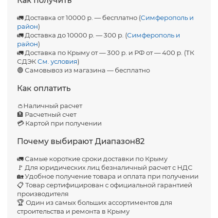
Как получить
🚛 Доставка от 10000 р. — бесплатно (
Симферополь и
район
)
🚛 Доставка до 10000 р. — 300 р. (
Симферополь и
район
)
🚛 Доставка по Крыму от — 300 р. и РФ от — 400 р. (ТК
СДЭК
См. условия
)
🟢 Самовывоз из магазина — бесплатно
Как оплатить
👛Наличный расчет
🏦 Расчетный счет
💳 Картой при получении
Почему выбирают Диапазон82
🚛 Самые короткие сроки доставки по Крыму
🚩 Для юридических лиц безналичный расчет с НДС
🏡 Удобное получение товара и оплата при получении
📋 Товар сертифицирован с официальной гарантией
производителя
🏆 Один из самых больших ассортиментов для
строительства и ремонта в Крыму