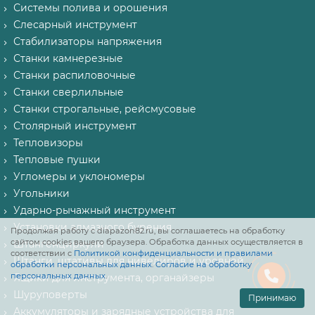
Системы полива и орошения
Слесарный инструмент
Стабилизаторы напряжения
Станки камнерезные
Станки распиловочные
Станки сверлильные
Станки строгальные, рейсмусовые
Столярный инструмент
Тепловизоры
Тепловые пушки
Угломеры и уклономеры
Угольники
Ударно-рычажный инструмент
Установки алмазного бурения
Продолжая работу с diapazon82.ru, вы соглашаетесь на обработку
сайтом cookies вашего браузера. Обработка данных осуществляется в
Штангенциркули
соответствии с
Политикой конфиденциальности и правилами
Штанги, штативы для нивелиров и уровней
обработки персональных данных
.
Согласие на обработку
персональных данных
.
Ящики для инструмента, органайзеры
Шуруповерты
Принимаю
Аккумуляторы и зарядные устройства для