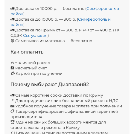
🚛 Доставка от 10000 р. — бесплатно (
Симферополь и
район
)
🚛 Доставка до 10000 р. — 300 р. (
Симферополь и
район
)
🚛 Доставка по Крыму от — 300 р. и РФ от — 400 р. (ТК
СДЭК
См. условия
)
🟢 Самовывоз из магазина — бесплатно
Как оплатить
👛Наличный расчет
🏦 Расчетный счет
💳 Картой при получении
Почему выбирают Диапазон82
🚛 Самые короткие сроки доставки по Крыму
🚩 Для юридических лиц безналичный расчет с НДС
🏡 Удобное получение товара и оплата при получении
📋 Товар сертифицирован с официальной гарантией
производителя
🏆 Один из самых больших ассортиментов для
строительства и ремонта в Крыму
⚡ Низкие цены и скидки постоянным клиентам