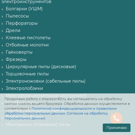
электроинструментов
Болгарки (УШМ)
Пылесосы
Перфораторы
Дрели
Клеевые пистолеты
Отбойные молотки
Гайковерты
Фрезеры
Циркулярные пилы (дисковые)
Торцовочные пилы
Электроножовки (сабельные пилы)
Электролобзики
Многофункциональный инструмент
Продолжая работу с diapazon82.ru, вы соглашаетесь на обработку
Шлифмашины
сайтом cookies вашего браузера. Обработка данных осуществляется в
соответствии с
Политикой конфиденциальности и правилами
Термовоздуходувки (фены)
обработки персональных данных
.
Согласие на обработку
Электрорубанки
персональных данных
.
Монтажные (отрезные) пилы
Принимаю