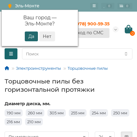
Эль-Монте
0
0
Ваш город —
Эль-Монте
?
+7 (978) 900-59-35
Вход по СМС
0
Электроинструменты
Торцовочные пилы
Торцовочные пилы без
горизонтальной протяжки
Диаметр диска, мм.
190 мм
260 мм
305 мм
255 мм
254 мм
250 мм
216 мм
210 мм