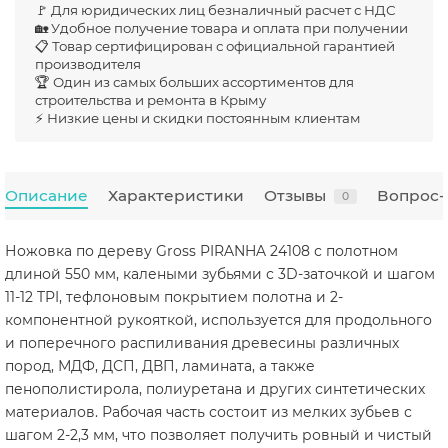
🚩 Для юридических лиц безналичный расчет с НДС
🏡 Удобное получение товара и оплата при получении
📋 Товар сертифицирован с официальной гарантией
производителя
🏆 Один из самых больших ассортиментов для
строительства и ремонта в Крыму
⚡ Низкие цены и скидки постоянным клиентам
Описание
Характеристики
Отзывы
Вопрос-
0
Ножовка по дереву Gross PIRANHA 24108 с полотном
длиной 550 мм, калеными зубьями с 3D-заточкой и шагом
11-12 TPI, тефлоновым покрытием полотна и 2-
компонентной рукояткой, используется для продольного
и поперечного распиливания древесины различных
пород, МДФ, ДСП, ДВП, ламината, а также
пенополистирола, полиуретана и других синтетических
материалов. Рабочая часть состоит из мелких зубьев с
шагом 2-2,3 мм, что позволяет получить ровный и чистый