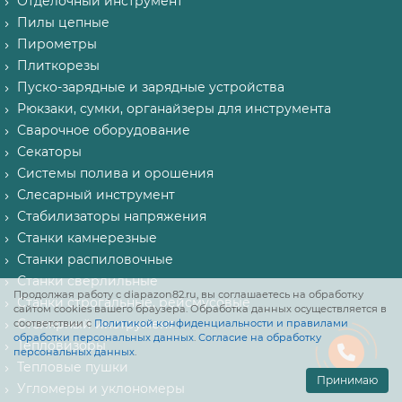
Отделочный инструмент
Пилы цепные
Пирометры
Плиткорезы
Пуско-зарядные и зарядные устройства
Рюкзаки, сумки, органайзеры для инструмента
Сварочное оборудование
Секаторы
Системы полива и орошения
Слесарный инструмент
Стабилизаторы напряжения
Станки камнерезные
Станки распиловочные
Станки сверлильные
Продолжая работу с diapazon82.ru, вы соглашаетесь на обработку
Станки строгальные, рейсмусовые
сайтом cookies вашего браузера. Обработка данных осуществляется в
Столярный инструмент
соответствии с
Политикой конфиденциальности и правилами
обработки персональных данных
.
Согласие на обработку
Тепловизоры
персональных данных
.
Тепловые пушки
Принимаю
Угломеры и уклономеры