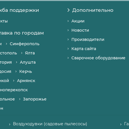
жба поддержки
Дополнительно
акты
Акции
Новости
тавка по городам
Производители
м
Симферополь
Карта сайта
стополь
Ялта
Сварочное оборудование
тория
Алушта
досия
Керчь
нкой
Армянск
ноперекопск
ольное
Запорожье
он
Воздуходувки (садовые пылесосы)
Г