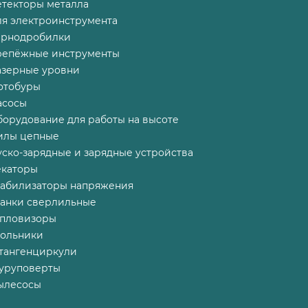
етекторы металла
ля электроинструмента
ернодробилки
репёжные инструменты
азерные уровни
отобуры
асосы
борудование для работы на высоте
илы цепные
ско-зарядные и зарядные устройства
екаторы
табилизаторы напряжения
танки сверлильные
епловизоры
гольники
тангенциркули
уруповерты
ылесосы