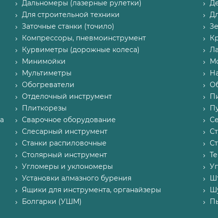
Дальномеры (лазерные рулетки)
Д
Для строительной техники
Д
Заточные станки (точило)
З
Компрессоры, пневмоинструмент
К
Курвиметры (дорожные колеса)
Л
Минимойки
М
Мультиметры
Н
Обогреватели
О
Отделочный инструмент
П
Плиткорезы
Пу
а
Сварочное оборудование
С
Слесарный инструмент
С
Станки распиловочные
С
Столярный инструмент
Т
Угломеры и уклономеры
У
Установки алмазного бурения
Ш
Ящики для инструмента, органайзеры
Ш
Болгарки (УШМ)
П