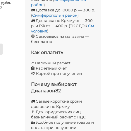
 рубль.
район
)
00
🚛 Доставка до 10000 р. — 300 р.
(
Симферополь и район
)
🚛 Доставка по Крыму от — 300
р. и РФ от — 400 р. (ТК СДЭК
См.
условия
)
🟢 Самовывоз из магазина —
бесплатно
Как оплатить
👛Наличный расчет
🏦 Расчетный счет
💳 Картой при получении
Почему выбирают
Диапазон82
🚛 Самые короткие сроки
доставки по Крыму
🚩 Для юридических лиц
безналичный расчет с НДС
🏡 Удобное получение товара и
оплата при получении