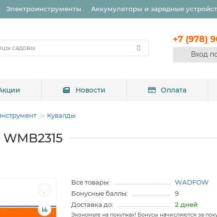
Электроинструменты
Аккумуляторы и зарядные устройс
+7 (978) 
Вход п
Акции
Новости
Оплата
инструмент
Кувалды
W WMB2315
Все товары:
WADFOW
Бонусные баллы:
9
Доставка до:
2 дней
Экономьте на покупках! Бонусы начисляются за пок