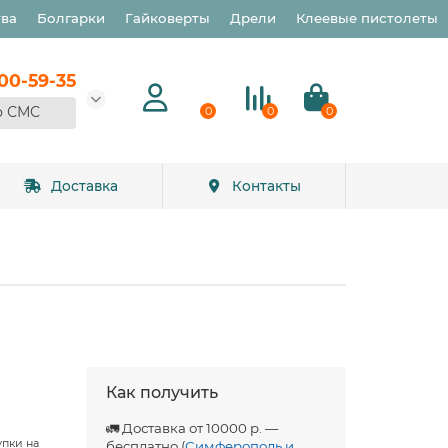
тва
Болгарки
Гайковерты
Дрели
Клеевые пистолеты
900-59-35
о СМС
0
0
0
Доставка
Контакты
Как получить
🚛 Доставка от 10000 р. —
упки на
бесплатно (
Симферополь и