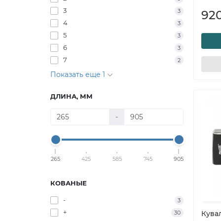
3
3
92
4
3
5
3
6
3
7
2
Показать еще 1
ДЛИНА, ММ
-
265
425
585
745
905
КОВАНЫЕ
-
3
+
30
Кувал