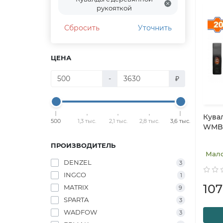
рукояткой
Сбросить
Уточнить
ЦЕНА
-
₽
Кува
500
1,3 тыс.
2,1 тыс.
2,8 тыс.
3,6 тыс.
WMB
ПРОИЗВОДИТЕЛЬ
Мал
DENZEL
3
INGCO
1
10
MATRIX
9
SPARTA
3
WADFOW
3