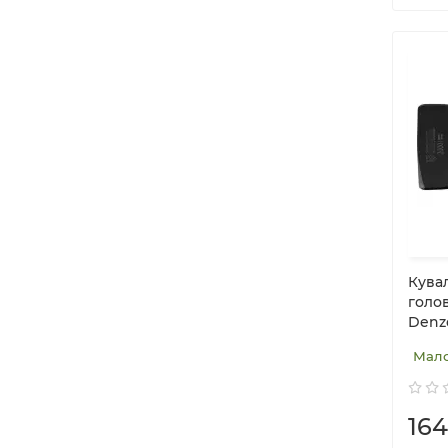
Кувал
голов
Denze
Мал
16