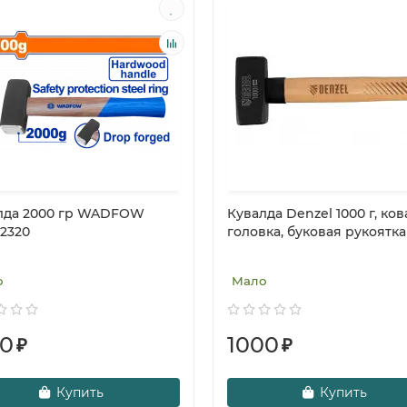
лда 2000 гр WADFOW
Кувалда Denzel 1000 г, ко
2320
головка, буковая рукоятка 
о
Мало
70
1000
₽
₽
Купить
Купить