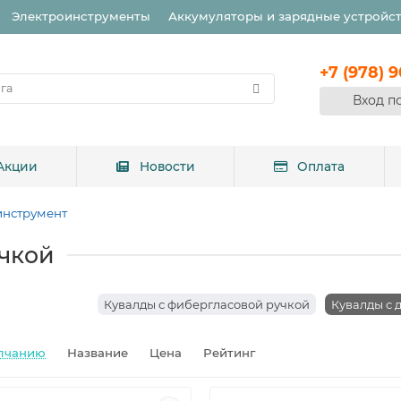
Электроинструменты
Аккумуляторы и зарядные устройс
+7 (978) 
Вход п
Акции
Новости
Оплата
инструмент
чкой
Кувалды с фибергласовой ручкой
Кувалды с 
лчанию
Название
Цена
Рейтинг