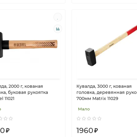
да, 2000 г, кованая
Кувалда, 3000 г, кованая
ка, буковая рукоятка
головка, деревянная руко
l 11021
700мм Matrix 11029
о
Мало
40
1960
₽
₽