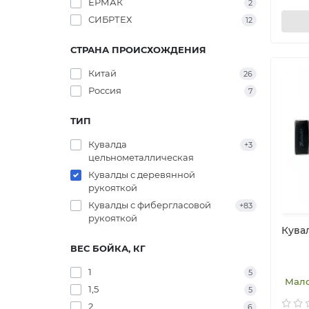
ЕРМАК
2
СИБРТЕХ
12
СТРАНА ПРОИСХОЖДЕНИЯ
Китай
26
Россия
7
ТИП
Кувалда
+3
цельнометаллическая
Кувалды с деревянной
рукояткой
Кувалды с фибергласовой
+83
рукояткой
Кувал
ВЕС БОЙКА, КГ
1
5
Мал
1,5
5
2
6