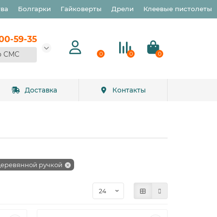
тва
Болгарки
Гайковерты
Дрели
Клеевые пистолеты
900-59-35
о СМС
0
0
0
Доставка
Контакты
деревянной ручкой