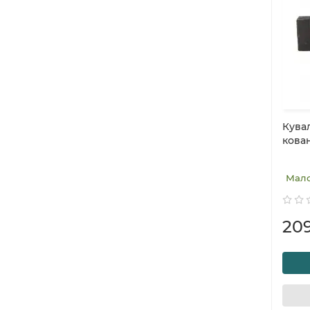
Кувал
кован
Мал
20