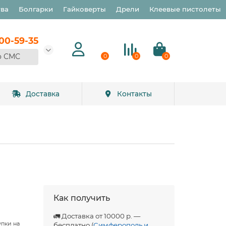
тва
Болгарки
Гайковерты
Дрели
Клеевые пистолеты
900-59-35
о СМС
0
0
0
Доставка
Контакты
Как получить
🚛 Доставка от 10000 р. —
упки на
бесплатно (
Симферополь и