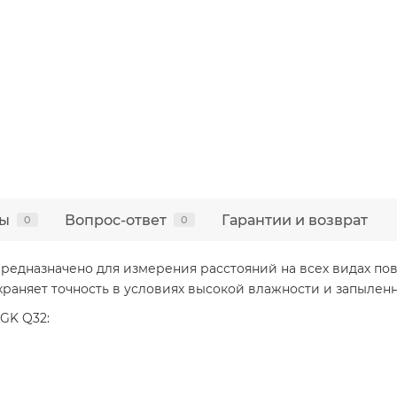
ы
Вопрос-ответ
Гарантии и возврат
0
0
едназначено для измерения расстояний на всех видах пове
храняет точность в условиях высокой влажности и запыленн
GK Q32: