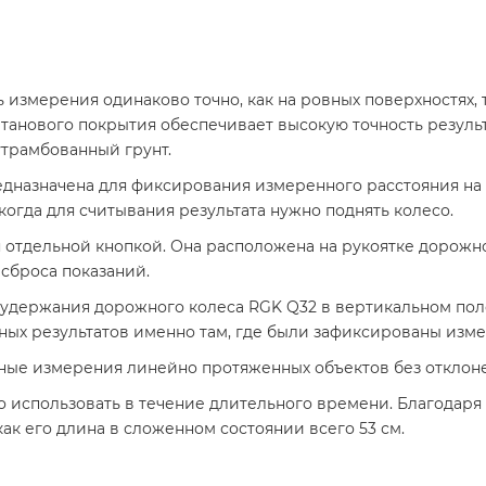
змерения одинаково точно, как на ровных поверхностях, так
нового покрытия обеспечивает высокую точность результат
утрамбованный грунт.
дназначена для фиксирования измеренного расстояния на с
когда для считывания результата нужно поднять колесо.
отдельной кнопкой. Она расположена на рукоятке дорожно
 сброса показаний.
удержания дорожного колеса RGK Q32 в вертикальном пол
ных результатов именно там, где были зафиксированы изме
ые измерения линейно протяженных объектов без отклонен
бно использовать в течение длительного времени. Благодар
как его длина в сложенном состоянии всего 53 см.