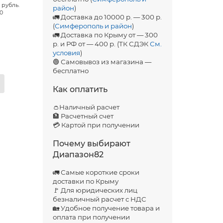
 рубль.
район
)
00
🚛 Доставка до 10000 р. — 300 р.
(
Симферополь и район
)
🚛 Доставка по Крыму от — 300
р. и РФ от — 400 р. (ТК СДЭК
См.
условия
)
🟢 Самовывоз из магазина —
бесплатно
Как оплатить
👛Наличный расчет
🏦 Расчетный счет
💳 Картой при получении
0
Почему выбирают
Диапазон82
🚛 Самые короткие сроки
доставки по Крыму
🚩 Для юридических лиц
безналичный расчет с НДС
🏡 Удобное получение товара и
оплата при получении