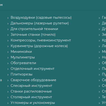
он
Воздуходувки (садовые пылесосы)
Г
Дальномеры (лазерные рулетки)
Д
Для строительной техники
Д
Заточные станки (точило)
З
Компрессоры, пневмоинструмент
К
Курвиметры (дорожные колеса)
Л
Минимойки
М
Мультиметры
Н
Обогреватели
О
Отделочный инструмент
П
Плиткорезы
Пу
а
Сварочное оборудование
С
Слесарный инструмент
С
Станки распиловочные
С
Столярный инструмент
Т
Угломеры и уклономеры
У