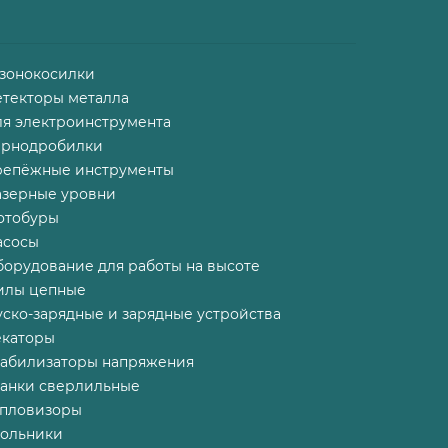
азонокосилки
етекторы металла
ля электроинструмента
ернодробилки
репёжные инструменты
азерные уровни
отобуры
асосы
борудование для работы на высоте
илы цепные
ско-зарядные и зарядные устройства
екаторы
табилизаторы напряжения
танки сверлильные
епловизоры
гольники