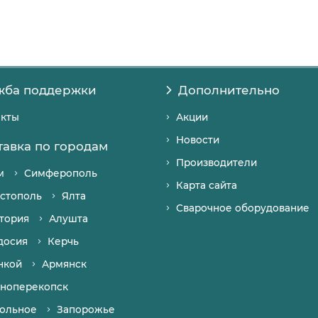
жба поддержки
Дополнительно
акты
Акции
Новости
тавка по городам
Производители
м
Симферополь
Карта сайта
стополь
Ялта
Сварочное оборудование
тория
Алушта
досия
Керчь
нкой
Армянск
ноперекопск
ольное
Запорожье