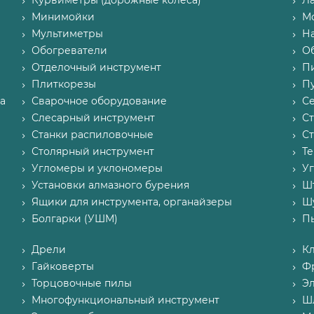
Курвиметры (дорожные колеса)
Л
Минимойки
М
Мультиметры
Н
Обогреватели
О
Отделочный инструмент
П
Плиткорезы
Пу
а
Сварочное оборудование
С
Слесарный инструмент
С
Станки распиловочные
С
Столярный инструмент
Т
Угломеры и уклономеры
У
Установки алмазного бурения
Ш
Ящики для инструмента, органайзеры
Ш
Болгарки (УШМ)
П
Дрели
К
Гайковерты
Ф
Торцовочные пилы
Э
Многофункциональный инструмент
Ш