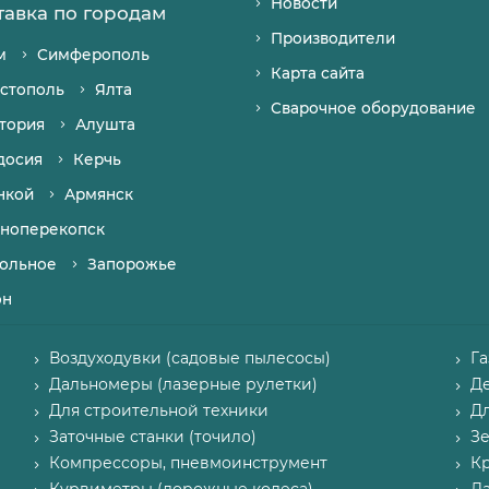
Новости
тавка по городам
Производители
м
Симферополь
Карта сайта
стополь
Ялта
Сварочное оборудование
тория
Алушта
досия
Керчь
нкой
Армянск
ноперекопск
ольное
Запорожье
он
Воздуходувки (садовые пылесосы)
Г
Дальномеры (лазерные рулетки)
Д
Для строительной техники
Д
Заточные станки (точило)
З
Компрессоры, пневмоинструмент
К