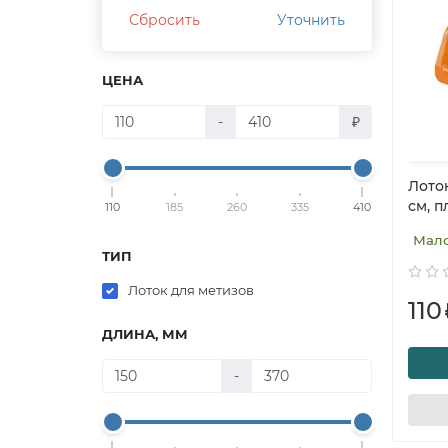
Сбросить
Уточнить
ЦЕНА
-
₽
Лоток
см, п
110
185
260
335
410
Мал
ТИП
Лоток для метизов
110
ДЛИНА, ММ
-