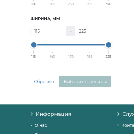
150
205
260
315
370
ШИРИНА, ММ
-
115
143
170
198
225
Сбросить
Выберите фильтры
Информация
Слу
О нас
Конт