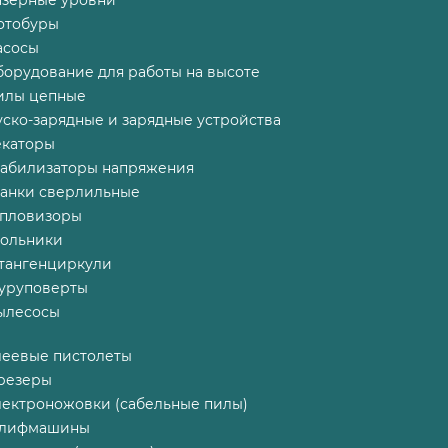
азерные уровни
отобуры
асосы
борудование для работы на высоте
илы цепные
ско-зарядные и зарядные устройства
екаторы
табилизаторы напряжения
танки сверлильные
епловизоры
гольники
тангенциркули
уруповерты
ылесосы
леевые пистолеты
резеры
лектроножовки (сабельные пилы)
лифмашины