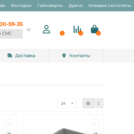
тва
Болгарки
Гайковерты
Дрели
Клеевые пистолеты
900-59-35
о СМС
0
0
0
Доставка
Контакты