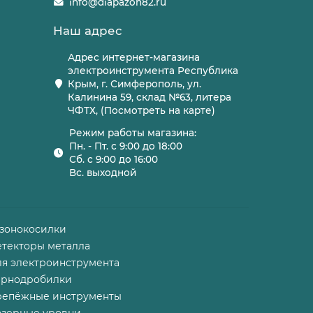
info@diapazon82.ru
Наш адрес
Адрес интернет-магазина
электроинструмента Республика
Крым, г. Симферополь, ул.
Калинина 59, склад №63, литера
ЧФТХ, (Посмотреть на карте)
Режим работы магазина:
Пн. - Пт. с 9:00 до 18:00
Сб. с 9:00 до 16:00
Вс. выходной
азонокосилки
етекторы металла
ля электроинструмента
ернодробилки
репёжные инструменты