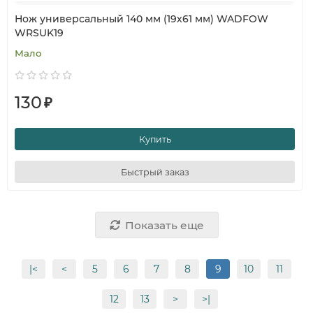
Нож универсальный 140 мм (19х61 мм) WADFOW
WRSUK19
Мало
130
₽
Купить
Быстрый заказ
Показать еще
|<
<
5
6
7
8
9
10
11
12
13
>
>|