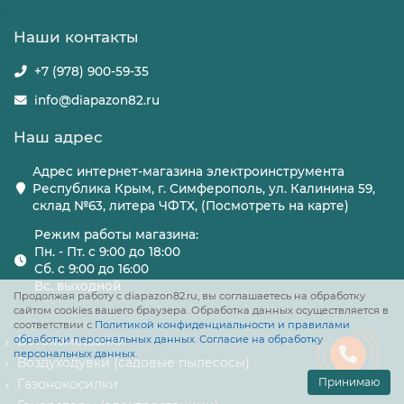
Наши контакты
+7 (978) 900-59-35
info@diapazon82.ru
Наш адрес
Адрес интернет-магазина электроинструмента
Республика Крым, г. Симферополь, ул. Калинина 59,
склад №63, литера ЧФТХ, (Посмотреть на карте)
Режим работы магазина:
Пн. - Пт. с 9:00 до 18:00
Сб. с 9:00 до 16:00
Вс. выходной
Продолжая работу с diapazon82.ru, вы соглашаетесь на обработку
сайтом cookies вашего браузера. Обработка данных осуществляется в
соответствии с
Политикой конфиденциальности и правилами
обработки персональных данных
Бетономешалки
.
Согласие на обработку
персональных данных
.
Воздуходувки (садовые пылесосы)
Принимаю
Газонокосилки