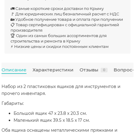
🚛 Самые короткие сроки доставки по Крыму
🚩 Для юридических лиц безналичный расчет с НДС
🏡 Удобное получение товара и оплата при получении
📋 Товар сертифицирован с официальной гарантией
производителя
🏆 Один из самых больших ассортиментов для
строительства и ремонта в Крыму
⚡ Низкие цены и скидки постоянным клиентам
Описание
Характеристики
Отзывы
Вопрос-
0
Набор из 2 пластиковых ящиков для инструментов и
прочего инвентаря.
Габариты:
Большой ящик 47 х 23.8 х 20.3 см.
Маленький ящик 39.5 х 18.5 х 17 см.
Оба ящика оснащены металлическими пряжками и