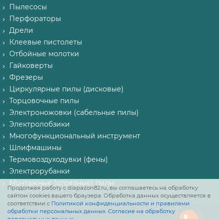
Пылесосы
Перфораторы
Дрели
Клеевые пистолеты
Отбойные молотки
Гайковерты
Фрезеры
Циркулярные пилы (дисковые)
Торцовочные пилы
Электроножовки (сабельные пилы)
Электролобзики
Многофункциональный инструмент
Шлифмашины
Термовоздуходувки (фены)
Электрорубанки
Монтажные (отрезные) пилы
Продолжая работу с diapazon82.ru, вы соглашаетесь на обработку
сайтом cookies вашего браузера. Обработка данных осуществляется в
соответствии с
Политикой конфиденциальности и правилами
обработки персональных данных
.
Согласие на обработку