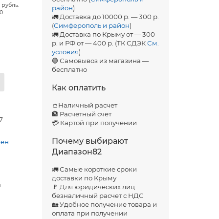
 рубль.
район
)
00
🚛 Доставка до 10000 р. — 300 р.
(
Симферополь и район
)
🚛 Доставка по Крыму от — 300
р. и РФ от — 400 р. (ТК СДЭК
См.
условия
)
🟢 Самовывоз из магазина —
бесплатно
Как оплатить
👛Наличный расчет
🏦 Расчетный счет
37
💳 Картой при получении
Почему выбирают
лен
Диапазон82
🚛 Самые короткие сроки
доставки по Крыму
а
🚩 Для юридических лиц
безналичный расчет с НДС
🏡 Удобное получение товара и
оплата при получении