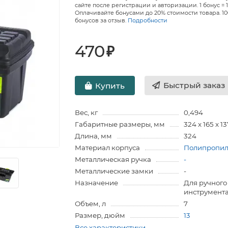
сайте после регистрации и авторизации. 1 бонус = 1
Оплачивайте бонусами до 20% стоимости товара. 1
бонусов за отзыв.
Подробности
470
₽
Быстрый заказ
Купить
Вес, кг
0,494
Габаритные размеры, мм
324 x 165 x 1
Длина, мм
324
Материал корпуса
Полипропи
Металлическая ручка
-
Металлические замки
-
Назначение
Для ручного
инструмент
Объем, л
7
Размер, дюйм
13
Все характеристики