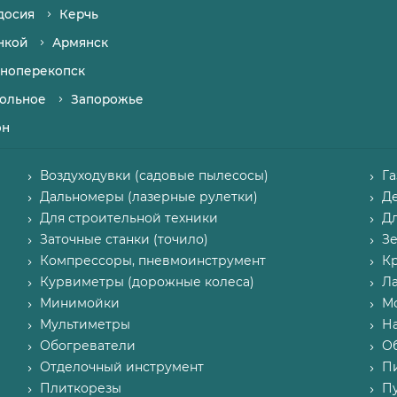
досия
Керчь
нкой
Армянск
ноперекопск
ольное
Запорожье
он
Воздуходувки (садовые пылесосы)
Г
Дальномеры (лазерные рулетки)
Д
Для строительной техники
Д
Заточные станки (точило)
З
Компрессоры, пневмоинструмент
К
Курвиметры (дорожные колеса)
Л
Минимойки
М
Мультиметры
Н
Обогреватели
О
Отделочный инструмент
П
Плиткорезы
Пу