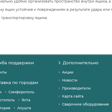
ально удобно организовать пространство внутри ящика, а 
му ящик устойчив к повреждениям в результате удара или 
 транспортировку ящика.
жба поддержки
Дополнительно
акты
Акции
Новости
тавка по городам
Производители
м
Симферополь
Карта сайта
стополь
Ялта
Сварочное оборудование
тория
Алушта