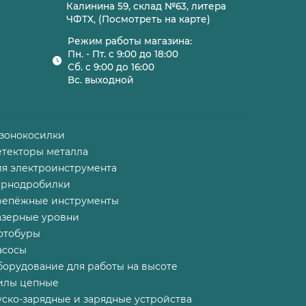
Калинина 59, склад №63, литера
ЧФТХ, (Посмотреть на карте)
Режим работы магазина:
Пн. - Пт. с 9:00 до 18:00
Сб. с 9:00 до 16:00
Вс. выходной
азонокосилки
етекторы металла
ля электроинструмента
ернодробилки
репёжные инструменты
азерные уровни
отобуры
асосы
борудование для работы на высоте
илы цепные
ско-зарядные и зарядные устройства