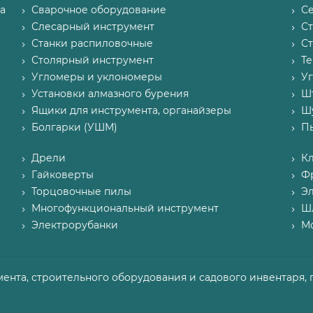
а
Сварочное оборудование
С
Слесарный инструмент
С
Станки распиловочные
С
Столярный инструмент
Т
Угломеры и уклономеры
У
Установки алмазного бурения
Ш
Ящики для инструмента, органайзеры
Ш
Болгарки (УШМ)
П
Дрели
К
Гайковерты
Ф
Торцовочные пилы
Э
Многофункциональный инструмент
Ш
Электрорубанки
М
мента, строительного оборудования и садового инвентаря, 