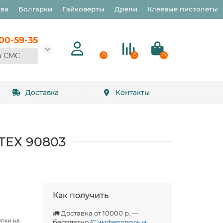
тва
Болгарки
Гайковерты
Дрели
Клеевые пистолеты
900-59-35
о СМС
0
0
0
Доставка
Контакты
РТЕХ 90803
Как получить
🚛 Доставка от 10000 р. —
упки на
бесплатно (
Симферополь и