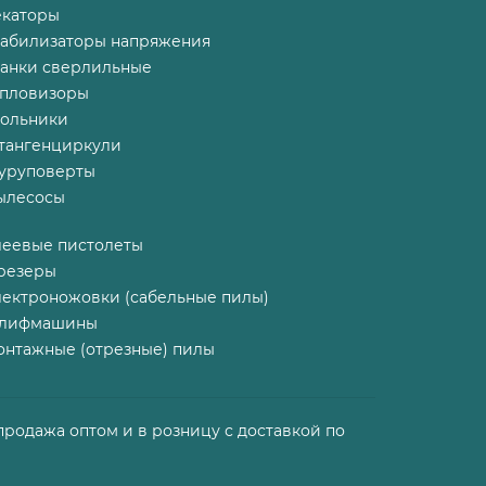
екаторы
табилизаторы напряжения
танки сверлильные
епловизоры
гольники
тангенциркули
уруповерты
ылесосы
леевые пистолеты
резеры
лектроножовки (сабельные пилы)
лифмашины
онтажные (отрезные) пилы
продажа оптом и в розницу с доставкой по