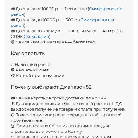
🚛 Доставка от 10000 р. — бесплатно (
Симферополь и
район
)
🚛 Доставка до 10000 р. — 300 р. (
Симферополь и
район
)
🚛 Доставка по Крыму от — 300 р. и РФ от — 400 р. (ТК
СДЭК
См. условия
)
🟢 Самовывоз из магазина — бесплатно
Как оплатить
👛Наличный расчет
🏦 Расчетный счет
💳 Картой при получении
Почему выбирают Диапазон82
🚛 Самые короткие сроки доставки по Крыму
🚩 Для юридических лиц безналичный расчет с НДС
🏡 Удобное получение товара и оплата при получении
📋 Товар сертифицирован с официальной гарантией
производителя
🏆 Один из самых больших ассортиментов для
строительства и ремонта в Крыму
⚡ Низкие цены и скидки постоянным клиентам