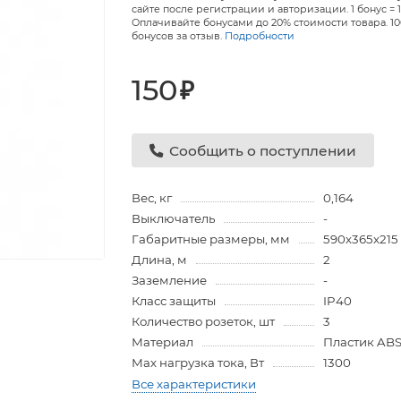
сайте после регистрации и авторизации. 1 бонус = 1
Оплачивайте бонусами до 20% стоимости товара. 1
бонусов за отзыв.
Подробности
150
₽
Сообщить о поступлении
Вес, кг
0,164
Выключатель
-
Габаритные размеры, мм
590х365х215
Длина, м
2
Заземление
-
Класс защиты
IP40
Количество розеток, шт
3
Материал
Пластик AB
Мах нагрузка тока, Вт
1300
Все характеристики