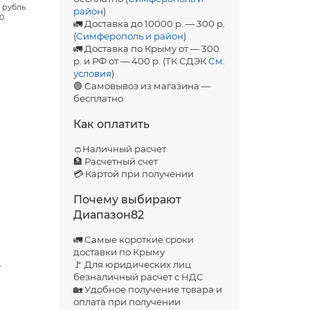
 рубль.
район
)
00
🚛 Доставка до 10000 р. — 300 р.
(
Симферополь и район
)
🚛 Доставка по Крыму от — 300
р. и РФ от — 400 р. (ТК СДЭК
См.
условия
)
🟢 Самовывоз из магазина —
бесплатно
Как оплатить
👛Наличный расчет
🏦 Расчетный счет
💳 Картой при получении
Почему выбирают
Диапазон82
🚛 Самые короткие сроки
доставки по Крыму
S
🚩 Для юридических лиц
безналичный расчет с НДС
🏡 Удобное получение товара и
оплата при получении