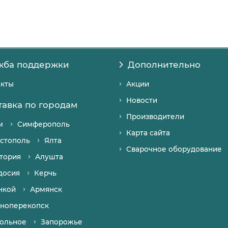
жба поддержки
Дополнительно
акты
Акции
Новости
тавка по городам
Производители
м
Симферополь
Карта сайта
стополь
Ялта
Сварочное оборудование
тория
Алушта
досия
Керчь
нкой
Армянск
ноперекопск
ольное
Запорожье