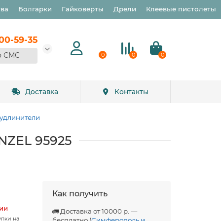
тва
Болгарки
Гайковерты
Дрели
Клеевые пистолеты
900-59-35
о СМС
0
0
0
Доставка
Контакты
 удлинители
ENZEL 95925
Как получить
чии
🚛 Доставка от 10000 р. —
упки на
бесплатно (
Симферополь и