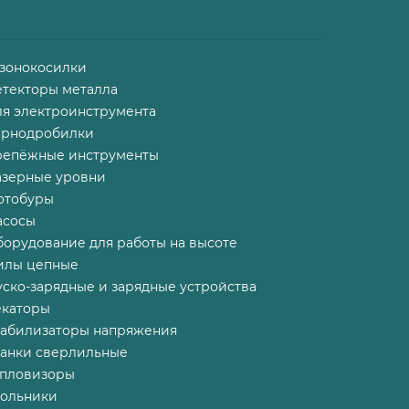
азонокосилки
етекторы металла
ля электроинструмента
ернодробилки
репёжные инструменты
азерные уровни
отобуры
асосы
борудование для работы на высоте
илы цепные
ско-зарядные и зарядные устройства
екаторы
табилизаторы напряжения
танки сверлильные
епловизоры
гольники