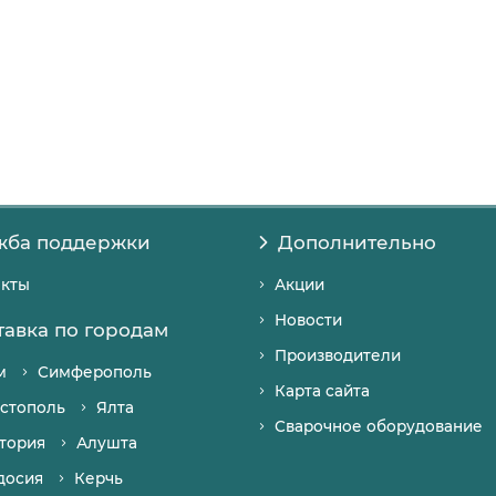
жба поддержки
Дополнительно
акты
Акции
Новости
тавка по городам
Производители
м
Симферополь
Карта сайта
стополь
Ялта
Сварочное оборудование
тория
Алушта
досия
Керчь