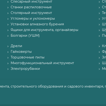
Слесарный инструмент
С
Станки распиловочные
С
Столярный инструмент
Т
Угломеры и уклономеры
У
Установки алмазного бурения
Ш
Ящики для инструмента, органайзеры
Ш
Болгарки (УШМ)
П
Дрели
К
Гайковерты
Ф
Торцовочные пилы
Э
Многофункциональный инструмент
Ш
Электрорубанки
М
мента, строительного оборудования и садового инвентаря, 