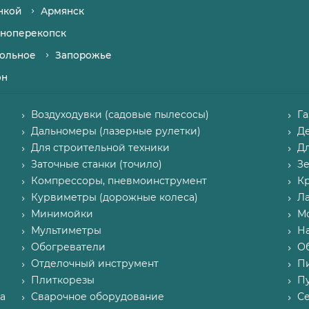
нкой
Армянск
ноперекопск
ольное
Запорожье
он
Воздуходувки (садовые пылесосы)
Г
Дальномеры (лазерные рулетки)
Д
Для строительной техники
Д
Заточные станки (точило)
З
Компрессоры, пневмоинструмент
К
Курвиметры (дорожные колеса)
Л
Минимойки
М
Мультиметры
Н
Обогреватели
О
Отделочный инструмент
П
Плиткорезы
Пу
а
Сварочное оборудование
С