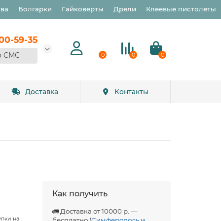
тва
Болгарки
Гайковерты
Дрели
Клеевые пистолеты
900-59-35
о СМС
0
0
0
Доставка
Контакты
Как получить
🚛 Доставка от 10000 р. —
упки на
бесплатно (
Симферополь и