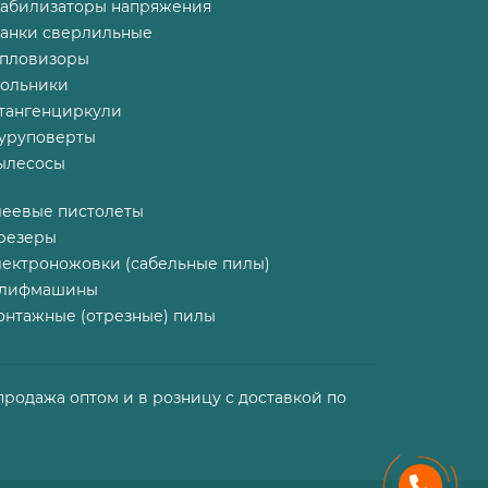
табилизаторы напряжения
танки сверлильные
епловизоры
гольники
тангенциркули
уруповерты
ылесосы
леевые пистолеты
резеры
лектроножовки (сабельные пилы)
лифмашины
онтажные (отрезные) пилы
продажа оптом и в розницу с доставкой по