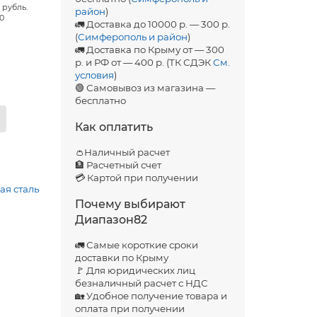
 рубль.
район
)
00
🚛 Доставка до 10000 р. — 300 р.
(
Симферополь и район
)
🚛 Доставка по Крыму от — 300
р. и РФ от — 400 р. (ТК СДЭК
См.
условия
)
🟢 Самовывоз из магазина —
бесплатно
Как оплатить
👛Наличный расчет
🏦 Расчетный счет
💳 Картой при получении
я сталь
Почему выбирают
Диапазон82
🚛 Самые короткие сроки
доставки по Крыму
🚩 Для юридических лиц
безналичный расчет с НДС
🏡 Удобное получение товара и
оплата при получении