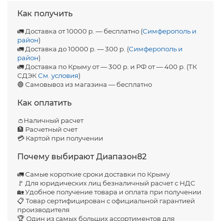
Как получить
🚛 Доставка от 10000 р. — бесплатно (
Симферополь и
район
)
🚛 Доставка до 10000 р. — 300 р. (
Симферополь и
район
)
🚛 Доставка по Крыму от — 300 р. и РФ от — 400 р. (ТК
СДЭК
См. условия
)
🟢 Самовывоз из магазина — бесплатно
Как оплатить
👛Наличный расчет
🏦 Расчетный счет
💳 Картой при получении
Почему выбирают Диапазон82
🚛 Самые короткие сроки доставки по Крыму
🚩 Для юридических лиц безналичный расчет с НДС
🏡 Удобное получение товара и оплата при получении
📋 Товар сертифицирован с официальной гарантией
производителя
🏆 Один из самых больших ассортиментов для