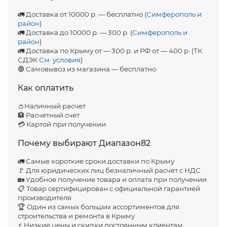
🚛 Доставка от 10000 р. — бесплатно (
Симферополь и
район
)
🚛 Доставка до 10000 р. — 300 р. (
Симферополь и
район
)
🚛 Доставка по Крыму от — 300 р. и РФ от — 400 р. (ТК
СДЭК
См. условия
)
🟢 Самовывоз из магазина — бесплатно
Как оплатить
👛Наличный расчет
🏦 Расчетный счет
💳 Картой при получении
Почему выбирают Диапазон82
🚛 Самые короткие сроки доставки по Крыму
🚩 Для юридических лиц безналичный расчет с НДС
🏡 Удобное получение товара и оплата при получении
📋 Товар сертифицирован с официальной гарантией
производителя
🏆 Один из самых больших ассортиментов для
строительства и ремонта в Крыму
⚡ Низкие цены и скидки постоянным клиентам