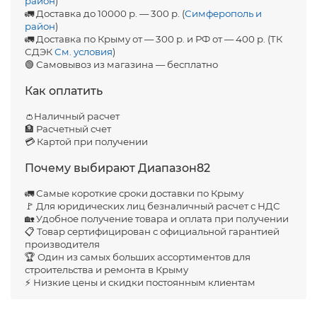
район
)
🚛 Доставка до 10000 р. — 300 р. (
Симферополь и
район
)
🚛 Доставка по Крыму от — 300 р. и РФ от — 400 р. (ТК
СДЭК
См. условия
)
🟢 Самовывоз из магазина — бесплатно
Как оплатить
👛Наличный расчет
🏦 Расчетный счет
💳 Картой при получении
Почему выбирают Диапазон82
🚛 Самые короткие сроки доставки по Крыму
🚩 Для юридических лиц безналичный расчет с НДС
🏡 Удобное получение товара и оплата при получении
📋 Товар сертифицирован с официальной гарантией
производителя
🏆 Один из самых больших ассортиментов для
строительства и ремонта в Крыму
⚡ Низкие цены и скидки постоянным клиентам