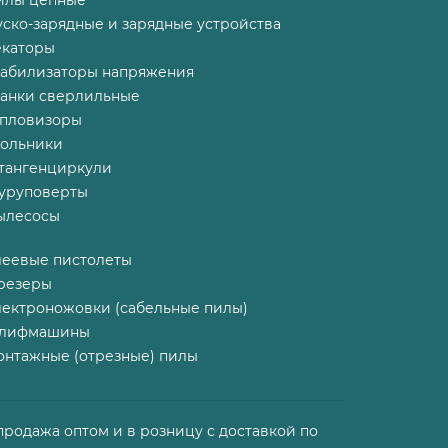
илы цепные
ско-зарядные и зарядные устройства
екаторы
табилизаторы напряжения
танки сверлильные
епловизоры
гольники
тангенциркули
уруповерты
ылесосы
леевые пистолеты
резеры
лектроножовки (сабельные пилы)
лифмашины
онтажные (отрезные) пилы
продажа оптом и в розницу с доставкой по