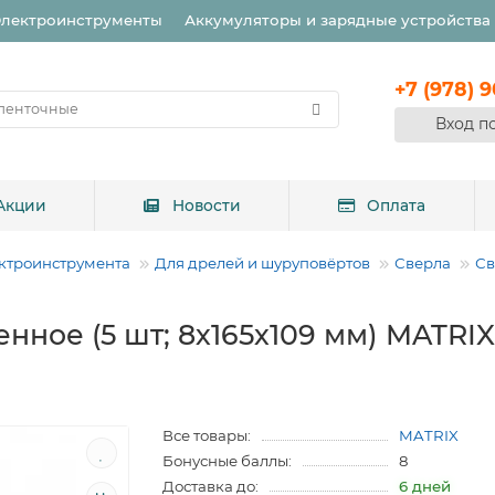
Электроинструменты
Аккумуляторы и зарядные устройства
+7 (978) 
Вход п
Акции
Новости
Оплата
ктроинструмента
Для дрелей и шуруповёртов
Сверла
Св
нное (5 шт; 8х165х109 мм) MATRIX
Все товары:
MATRIX
Бонусные баллы:
8
Доставка до:
6 дней