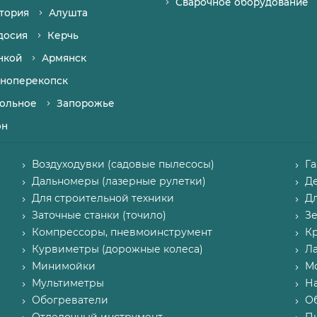
Сварочное оборудование
тория
Алушта
досия
Керчь
нкой
Армянск
ноперекопск
ольное
Запорожье
он
Воздуходувки (садовые пылесосы)
Г
Дальномеры (лазерные рулетки)
Д
Для строительной техники
Д
Заточные станки (точило)
З
Компрессоры, пневмоинструмент
К
Курвиметры (дорожные колеса)
Л
Минимойки
М
Мультиметры
Н
Обогреватели
О