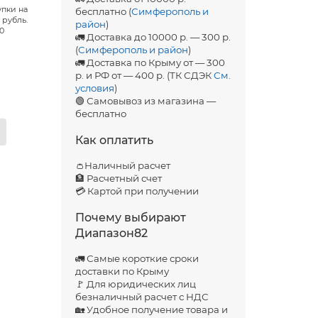
упки на
бесплатно (
Симферополь и
 рубль.
район
)
00
🚛 Доставка до 10000 р. — 300 р.
(
Симферополь и район
)
🚛 Доставка по Крыму от — 300
р. и РФ от — 400 р. (ТК СДЭК
См.
условия
)
🟢 Самовывоз из магазина —
бесплатно
Как оплатить
👛Наличный расчет
🏦 Расчетный счет
💳 Картой при получении
Почему выбирают
Диапазон82
🚛 Самые короткие сроки
доставки по Крыму
🚩 Для юридических лиц
безналичный расчет с НДС
🏡 Удобное получение товара и