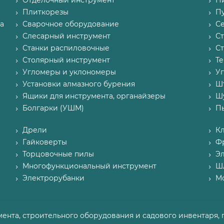
Отделочный инструмент
П
Плиткорезы
Пу
а
Сварочное оборудование
С
Слесарный инструмент
С
Станки распиловочные
С
Столярный инструмент
Т
Угломеры и уклономеры
У
Установки алмазного бурения
Ш
Ящики для инструмента, органайзеры
Ш
Болгарки (УШМ)
П
Дрели
К
Гайковерты
Ф
Торцовочные пилы
Э
Многофункциональный инструмент
Ш
Электрорубанки
М
мента, строительного оборудования и садового инвентаря, 