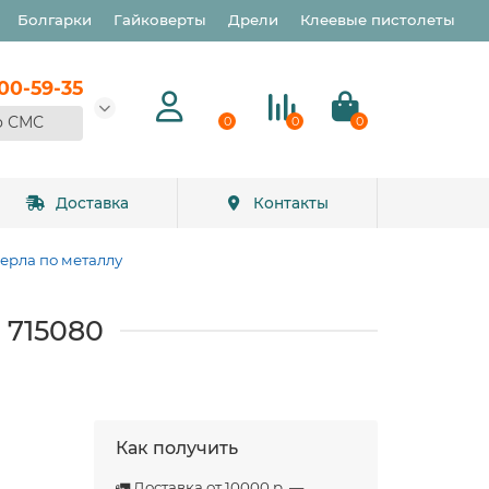
Болгарки
Гайковерты
Дрели
Клеевые пистолеты
900-59-35
о СМС
0
0
0
Доставка
Контакты
ерла по металлу
 715080
Как получить
🚛 Доставка от 10000 р. —