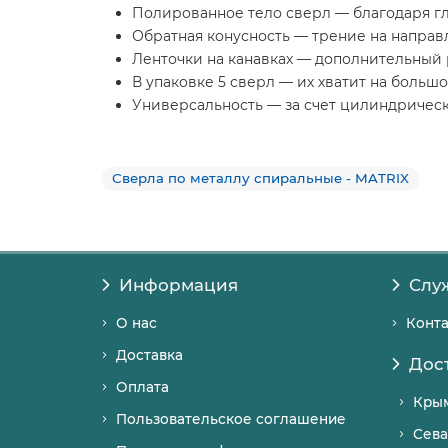
Полированное тело сверл — благодаря гл
Обратная конусность — трение на направ
Ленточки на канавках — дополнительный
В упаковке 5 сверл — их хватит на большо
Универсальность — за счет цилиндрическ
Сверла по металлу спиральные - MATRIX
Информация
Слу
О нас
Конт
Доставка
Дос
Оплата
Кры
Пользовательское соглашение
Сева