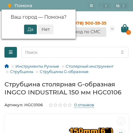
Помона
0
0
Ваш город —
Помона
?
+7 (978) 900-59-35
Вход по СМС
0
Инструменты Ручные
Столярный инструмент
Струбцины
Струбцины G-образные
Струбцина столярная G-образная
INGCO INDUSTRIAL 150 мм HGC0106
Артикул: HGC0106
0 отзывов