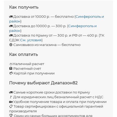
Как получить
🚛 Доставка от 10000 р. — бесплатно (
Симферополь и
район
)
🚛 Доставка до 10000 р. — 300 р. (
Симферополь и
район
)
🚛 Доставка по Крыму от — 300 р. и РФ от — 400 р. (ТК
СДЭК
См. условия
)
🟢 Самовывоз из магазина — бесплатно
Как оплатить
👛Наличный расчет
🏦 Расчетный счет
💳 Картой при получении
Почему выбирают Диапазон82
🚛 Самые короткие сроки доставки по Крыму
🚩 Для юридических лиц безналичный расчет с НДС
🏡 Удобное получение товара и оплата при получении
📋 Товар сертифицирован с официальной гарантией
производителя
🏆 Один из самых больших ассортиментов для