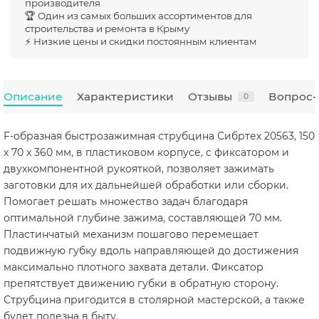
производителя
🏆 Один из самых больших ассортиментов для
строительства и ремонта в Крыму
⚡ Низкие цены и скидки постоянным клиентам
Описание
Характеристики
Отзывы
Вопрос-
0
F-образная быстрозажимная струбцина Сибртех 20563, 150
х 70 х 360 мм, в пластиковом корпусе, с фиксатором и
двухкомпонентной рукояткой, позволяет зажимать
заготовки для их дальнейшей обработки или сборки.
Помогает решать множество задач благодаря
оптимальной глубине зажима, составляющей 70 мм.
Пластинчатый механизм пошагово перемещает
подвижную губку вдоль направляющей до достижения
максимально плотного захвата детали. Фиксатор
препятствует движению губки в обратную сторону.
Струбцина пригодится в столярной мастерской, а также
будет полезна в быту.