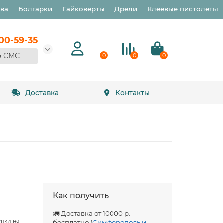
тва
Болгарки
Гайковерты
Дрели
Клеевые пистолеты
900-59-35
о СМС
0
0
0
Доставка
Контакты
Как получить
🚛 Доставка от 10000 р. —
упки на
бесплатно (
Симферополь и