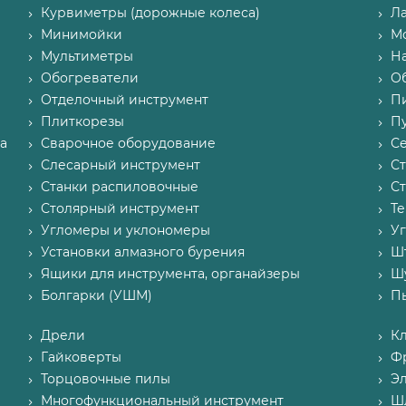
Курвиметры (дорожные колеса)
Л
Минимойки
М
Мультиметры
Н
Обогреватели
О
Отделочный инструмент
П
Плиткорезы
Пу
а
Сварочное оборудование
С
Слесарный инструмент
С
Станки распиловочные
С
Столярный инструмент
Т
Угломеры и уклономеры
У
Установки алмазного бурения
Ш
Ящики для инструмента, органайзеры
Ш
Болгарки (УШМ)
П
Дрели
К
Гайковерты
Ф
Торцовочные пилы
Э
Многофункциональный инструмент
Ш