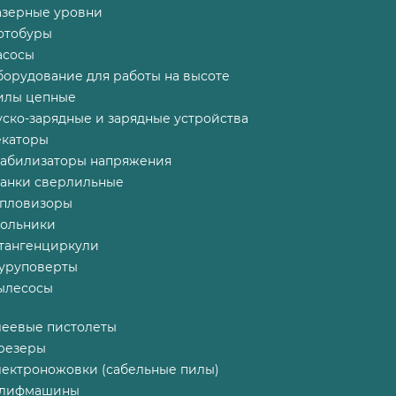
азерные уровни
отобуры
асосы
борудование для работы на высоте
илы цепные
ско-зарядные и зарядные устройства
екаторы
табилизаторы напряжения
танки сверлильные
епловизоры
гольники
тангенциркули
уруповерты
ылесосы
леевые пистолеты
резеры
лектроножовки (сабельные пилы)
лифмашины