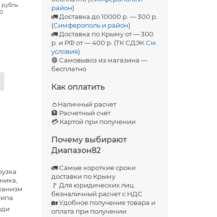
 рубль.
район
)
00
🚛 Доставка до 10000 р. — 300 р.
(
Симферополь и район
)
🚛 Доставка по Крыму от — 300
р. и РФ от — 400 р. (ТК СДЭК
См.
условия
)
🟢 Самовывоз из магазина —
бесплатно
Как оплатить
👛Наличный расчет
🏦 Расчетный счет
💳 Картой при получении
Почему выбирают
Диапазон82
🚛 Самые короткие сроки
рузка
доставки по Крыму
ника,
🚩 Для юридических лиц
ханизм
безналичный расчет с НДС
типа
🏡 Удобное получение товара и
зди
оплата при получении