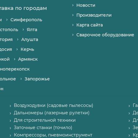
Новости
тавка по городам
Производители
м
Симферополь
Карта сайта
стополь
Ялта
Сварочное оборудование
тория
Алушта
досия
Керчь
нкой
Армянск
ноперекопск
ольное
Запорожье
он
Воздуходувки (садовые пылесосы)
Г
Дальномеры (лазерные рулетки)
Д
Для строительной техники
Д
Заточные станки (точило)
З
Компрессоры, пневмоинструмент
К