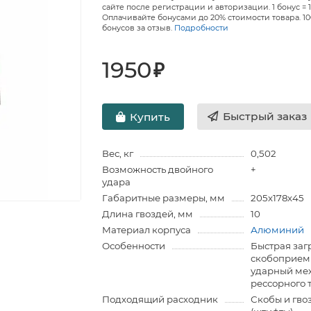
сайте после регистрации и авторизации. 1 бонус = 1
Оплачивайте бонусами до 20% стоимости товара. 1
бонусов за отзыв.
Подробности
1950
₽
Быстрый заказ
Купить
Вес, кг
0,502
Возможность двойного
+
удара
Габаритные размеры, мм
205х178х45
Длина гвоздей, мм
10
Материал корпуса
Алюминий
Особенности
Быстрая заг
скобоприем
ударный ме
рессорного 
Подходящий расходник
Скобы и гво