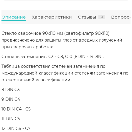
Описание
Характеристики
Отзывы
Вопрос-
0
Стекло сварочное 90х110 мм (светофильтр 90х110)
предназначено для защиты глаз от вредных излучений
при сварочных работах.
Степень затемнения: С3 - С8, C10 (8DIN - 14DIN).
Таблица соответствия степеней затемнения по
международной классификации степеням затемнения по
отечественной классификации.
8 DIN C3
9 DIN C4
10 DIN C4 - C5
11 DIN C5
12 DIN C6 - C7