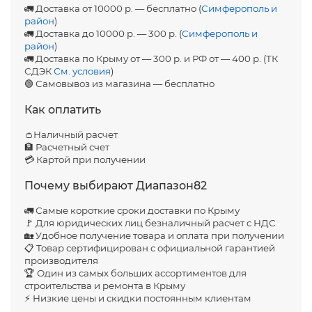
🚛 Доставка от 10000 р. — бесплатно (
Симферополь и
район
)
🚛 Доставка до 10000 р. — 300 р. (
Симферополь и
район
)
🚛 Доставка по Крыму от — 300 р. и РФ от — 400 р. (ТК
СДЭК
См. условия
)
🟢 Самовывоз из магазина — бесплатно
Как оплатить
👛Наличный расчет
🏦 Расчетный счет
💳 Картой при получении
Почему выбирают Диапазон82
🚛 Самые короткие сроки доставки по Крыму
🚩 Для юридических лиц безналичный расчет с НДС
🏡 Удобное получение товара и оплата при получении
📋 Товар сертифицирован с официальной гарантией
производителя
🏆 Один из самых больших ассортиментов для
строительства и ремонта в Крыму
⚡ Низкие цены и скидки постоянным клиентам