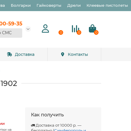
тва
Болгарки
Гайковерты
Дрели
Клеевые пистолеты
900-59-35
о СМС
0
0
0
Доставка
Контакты
к
91902
Как получить
чии
🚛 Доставка от 10000 р. —
упки на
бесплатно (
Симферополь и