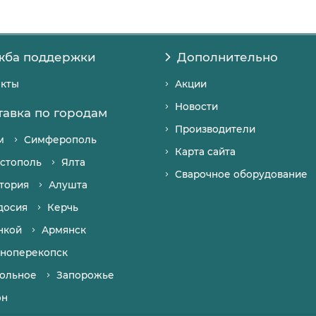
жба поддержки
Дополнительно
акты
Акции
Новости
тавка по городам
Производители
м
Симферополь
Карта сайта
стополь
Ялта
Сварочное оборудование
тория
Алушта
досия
Керчь
нкой
Армянск
ноперекопск
ольное
Запорожье
он