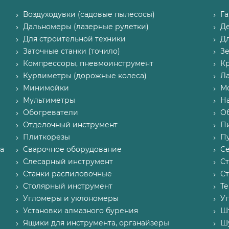
Воздуходувки (садовые пылесосы)
Г
Дальномеры (лазерные рулетки)
Д
Для строительной техники
Д
Заточные станки (точило)
З
Компрессоры, пневмоинструмент
К
Курвиметры (дорожные колеса)
Л
Минимойки
М
Мультиметры
Н
Обогреватели
О
Отделочный инструмент
П
Плиткорезы
Пу
а
Сварочное оборудование
С
Слесарный инструмент
С
Станки распиловочные
С
Столярный инструмент
Т
Угломеры и уклономеры
У
Установки алмазного бурения
Ш
Ящики для инструмента, органайзеры
Ш