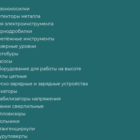
азонокосилки
етекторы металла
ля электроинструмента
ернодробилки
репёжные инструменты
азерные уровни
отобуры
асосы
борудование для работы на высоте
илы цепные
ско-зарядные и зарядные устройства
екаторы
табилизаторы напряжения
танки сверлильные
епловизоры
гольники
тангенциркули
уруповерты