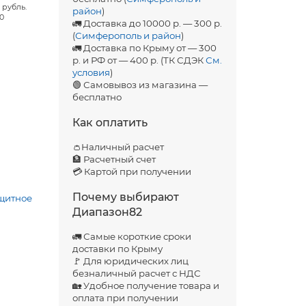
 рубль.
район
)
00
🚛 Доставка до 10000 р. — 300 р.
(
Симферополь и район
)
🚛 Доставка по Крыму от — 300
р. и РФ от — 400 р. (ТК СДЭК
См.
условия
)
🟢 Самовывоз из магазина —
бесплатно
Как оплатить
👛Наличный расчет
🏦 Расчетный счет
💳 Картой при получении
Почему выбирают
щитное
Диапазон82
🚛 Самые короткие сроки
доставки по Крыму
🚩 Для юридических лиц
безналичный расчет с НДС
🏡 Удобное получение товара и
оплата при получении