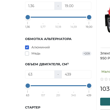
-
1,36
5,77
10,18
14,59
19,00
ОБМОТКА АЛЬТЕРНАТОРА
Алюминий
Элек
Медь
+209
950 Р
ОБЪЕМ ДВИГАТЕЛЯ, СМ³
Мал
-
10
63
157
251
345
439
СТАРТЕР