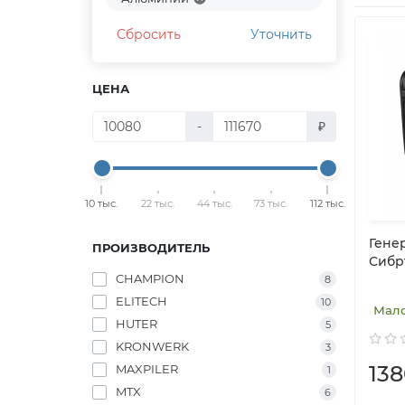
Сбросить
Уточнить
ЦЕНА
-
₽
10 тыс.
22 тыс.
44 тыс.
73 тыс.
112 тыс.
Гене
ПРОИЗВОДИТЕЛЬ
Сибрт
CHAMPION
8
ELITECH
10
Мал
HUTER
5
KRONWERK
3
13
MAXPILER
1
MTX
6