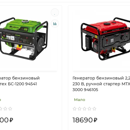
ратор бензиновый
Генератор бензиновый 2,2
ех БС-1200 94541
230 В, ручной стартер MTX
3000 946105
о
Мало
800
18690
₽
₽