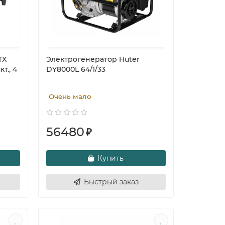
TX
Электрогенератор Huter
кт., 4
DY8000L 64/1/33
Очень мало
56480
₽
Купить
Быстрый заказ