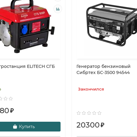
тростанция ELITECH СГБ
Генератор бензиновый
Сибртех БС-3500 94544
о
Закончился
380
₽
20300
₽
Купить