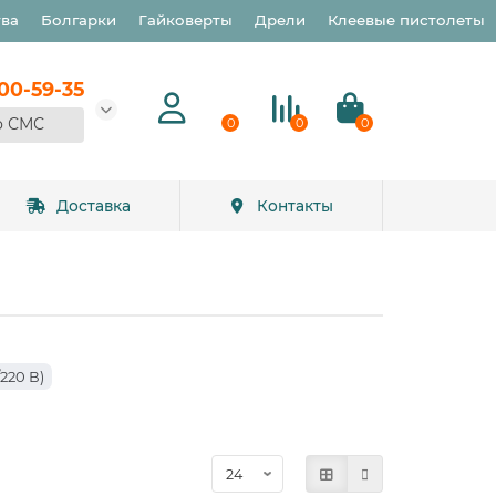
тва
Болгарки
Гайковерты
Дрели
Клеевые пистолеты
900-59-35
о СМС
0
0
0
Доставка
Контакты
220 В)