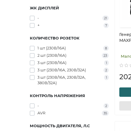
ЖК ДИСПЛЕЙ
-
21
+
7
Гене
КОЛИЧЕСТВО РОЗЕТОК
MAXP
1 шт (230В/16А)
8
2 шт (230В/16А)
23
Мал
3 шт (230В/16А)
1
3 шт (230В/16А, 230В/32А)
2
20
3 шт (230В/16А, 230В/32А,
1
380В/32А)
КОНТРОЛЬ НАПРЯЖЕНИЯ
-
2
AVR
35
МОЩНОСТЬ ДВИГАТЕЛЯ, Л.С