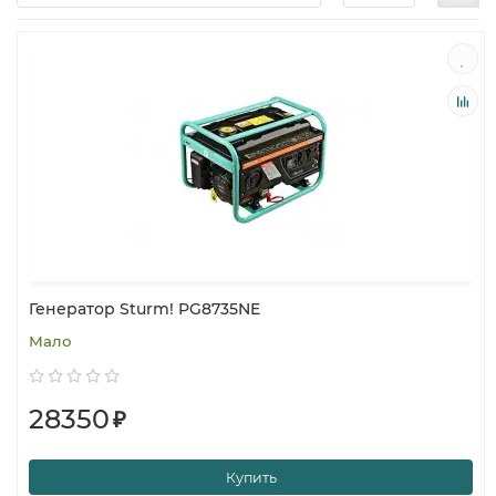
Генератор Sturm! PG8735NE
Мало
28350
₽
Купить