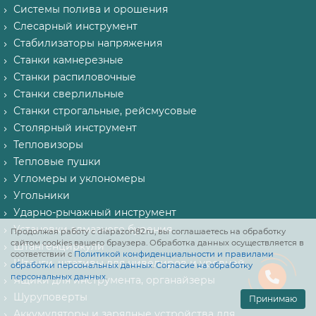
Системы полива и орошения
Слесарный инструмент
Стабилизаторы напряжения
Станки камнерезные
Станки распиловочные
Станки сверлильные
Станки строгальные, рейсмусовые
Столярный инструмент
Тепловизоры
Тепловые пушки
Угломеры и уклономеры
Угольники
Ударно-рычажный инструмент
Установки алмазного бурения
Продолжая работу с diapazon82.ru, вы соглашаетесь на обработку
сайтом cookies вашего браузера. Обработка данных осуществляется в
Штангенциркули
соответствии с
Политикой конфиденциальности и правилами
Штанги, штативы для нивелиров и уровней
обработки персональных данных
.
Согласие на обработку
персональных данных
.
Ящики для инструмента, органайзеры
Шуруповерты
Принимаю
Аккумуляторы и зарядные устройства для