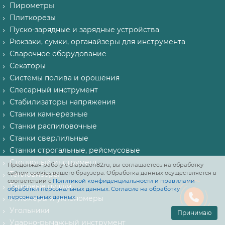
Пирометры
Плиткорезы
Пуско-зарядные и зарядные устройства
Рюкзаки, сумки, органайзеры для инструмента
Сварочное оборудование
Секаторы
Системы полива и орошения
Слесарный инструмент
Стабилизаторы напряжения
Станки камнерезные
Станки распиловочные
Станки сверлильные
Станки строгальные, рейсмусовые
Столярный инструмент
Продолжая работу с diapazon82.ru, вы соглашаетесь на обработку
сайтом cookies вашего браузера. Обработка данных осуществляется в
Тепловизоры
соответствии с
Политикой конфиденциальности и правилами
Тепловые пушки
обработки персональных данных
.
Согласие на обработку
персональных данных
.
Угломеры и уклономеры
Угольники
Принимаю
Ударно-рычажный инструмент